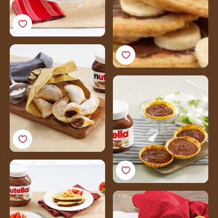
Golden fagottini with
Nutella® filling
Nutella® tarts
Crepes with Nutella®
and fruit
Crepe skewers with
Nutella®