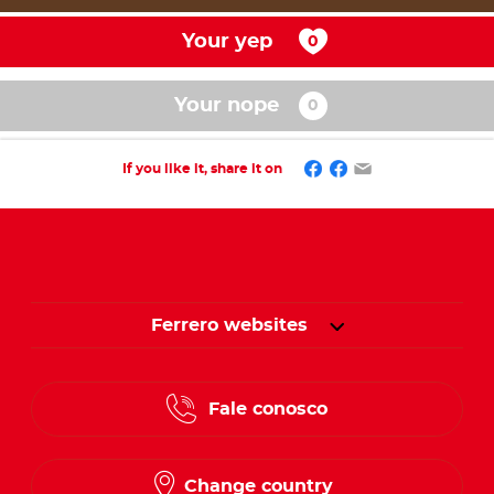
Your yep
Your nope
Facebook
Mastodon
Email
If you like it, share it on
Ferrero websites
Fale conosco
Change country