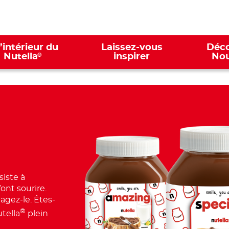
l’intérieur du
Laissez-vous
Déco
®
Nutella
inspirer
Nou
iste à
ont sourire.
agez-le. Êtes-
®
tella
plein