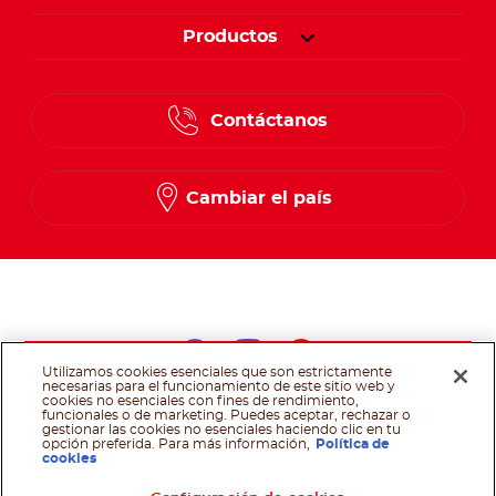
Productos
Contáctanos
Cambiar el país
Siga con nosotros
Utilizamos cookies esenciales que son estrictamente
Siga con nosotros f
Siga con nosotr
Siga con nos
necesarias para el funcionamiento de este sitio web y
cookies no esenciales con fines de rendimiento,
funcionales o de marketing. Puedes aceptar, rechazar o
@Ferrero 2025 All rights reserved.
Política de cookies
Terminos y
gestionar las cookies no esenciales haciendo clic en tu
Condiciones
Requerimientos técnicos
Políticas de privacidad
opción preferida. Para más información,
Política de
cookies