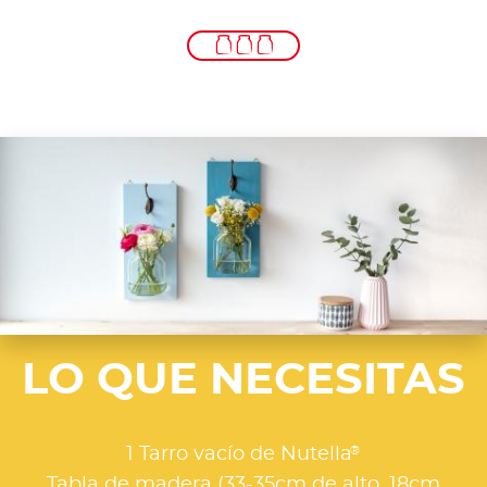
LO QUE NECESITAS
®
1 Tarro vacío de Nutella
Tabla de madera (33-35cm de alto, 18cm