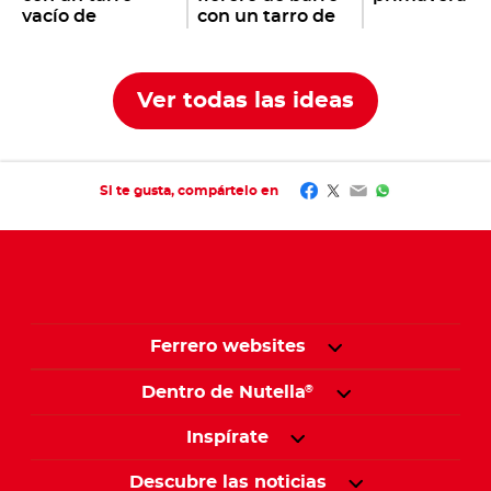
vacío de
con un tarro de
Nutella
Nutella
®
®
Ver todas las ideas
Facebook
Twitter
Email
WhatsApp
Si te gusta, compártelo en
Ferrero websites
Dentro de Nutella
®
Inspírate
Descubre las noticias