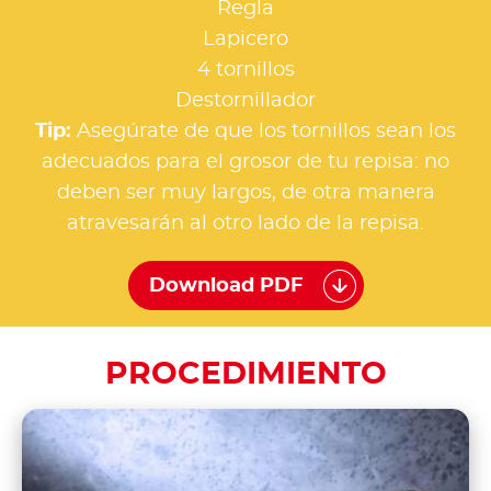
Regla
Lapicero
4 tornillos
Destornillador
Tip:
Asegúrate de que los tornillos sean los
adecuados para el grosor de tu repisa: no
deben ser muy largos, de otra manera
atravesarán al otro lado de la repisa.
Download PDF
PROCEDIMIENTO