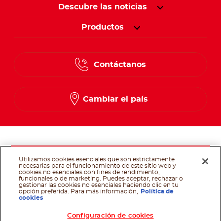
Descubre las noticias
Productos
Contáctanos
Cambiar el país
Siga con nosotros
Utilizamos cookies esenciales que son estrictamente
necesarias para el funcionamiento de este sitio web y
cookies no esenciales con fines de rendimiento,
funcionales o de marketing. Puedes aceptar, rechazar o
Siga con nosotros f
Siga con nosotr
Siga con nos
gestionar las cookies no esenciales haciendo clic en tu
opción preferida. Para más información,
Política de
cookies
@Ferrero 2025 All rights reserved.
Política de cookies
Terminos y
Condiciones
Requerimientos técnicos
Políticas de privacidad
Configuración de cookies