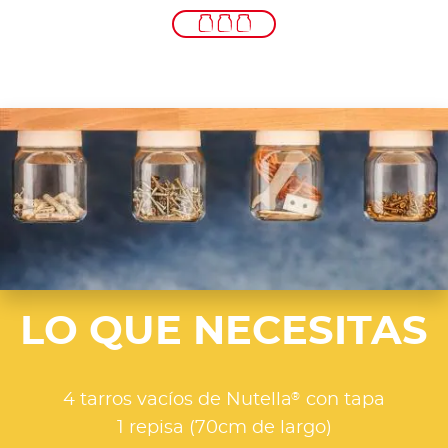
LO QUE NECESITAS
®
4 tarros vacíos de Nutella
con tapa
1 repisa (70cm de largo)