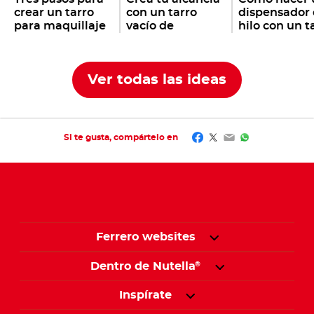
crear un tarro
con un tarro
dispensador
para maquillaje
vacío de
hilo con un t
con un tarro
Nutella
vacío de
®
vacío de
Nutella
®
Nutella
®
Ver todas las ideas
Facebook
Twitter
Email
WhatsApp
Si te gusta, compártelo en
Ferrero websites
Dentro de Nutella
®
Inspírate