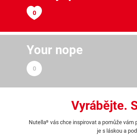
Your nope
Vyrábějte. S
Nutella
vás chce inspirovat a pomůže vám pře
®
je s láskou a po