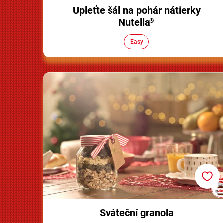
Upleťte šál na pohár nátierky
Nutella
®
Easy
Sváteční granola
Sváteční granola