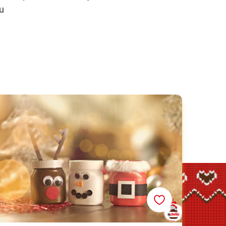
u
Vánoční postavičky Nutella®