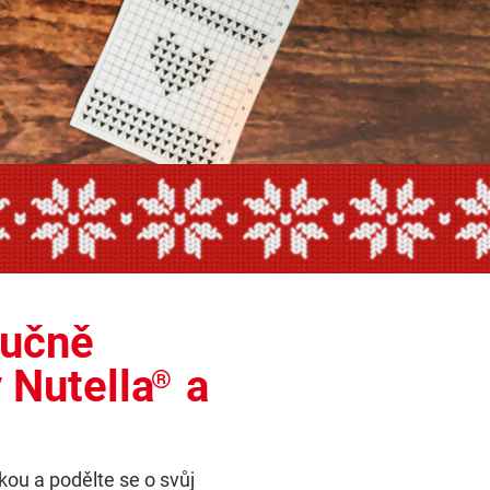
own
ručně
 Nutella
a
®
skou a podělte se o svůj