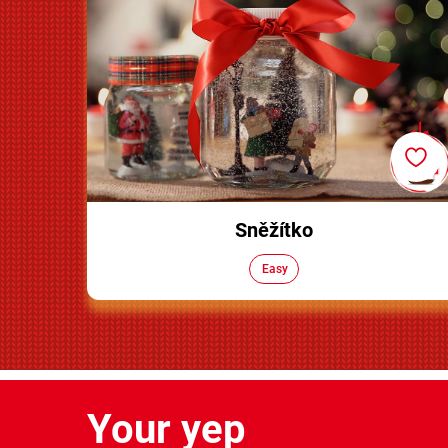
Sněžítko
Easy
Your yep