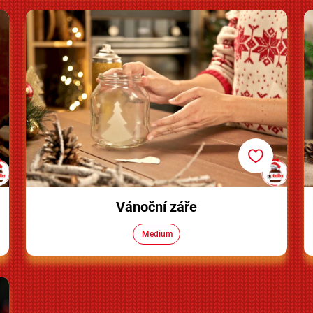
Vánoční záře
Vánoční záře
Medium