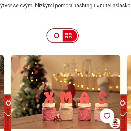
výtvor se svými blízkými pomocí hashtagu #nutellaslasko
>
Vánoční dekorační nápis