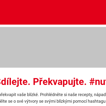
dílejte. Překvapujte. #n
kvapit vaše blízké. Prohlédněte si naše recepty, nápady 
dělte se o své výtvory se svými blízkými pomocí hashtag