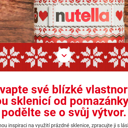
Scroll D
vapte své blízké vlastno
u sklenicí od pomazánky
podělte se o svůj výtvor.
ou inspiraci na využití prázdné sklenice, zpracujte ji s lá