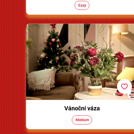
Easy
Vánoční váza
Vánoční váza
Medium