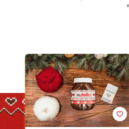
Upleťte šál na pohár nátierky Nutella<sup>®</sup