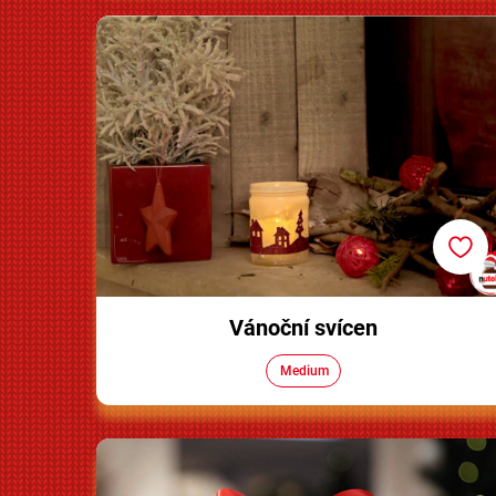
Vánoční svícen
Vánoční svícen
Medium
Sněžítko