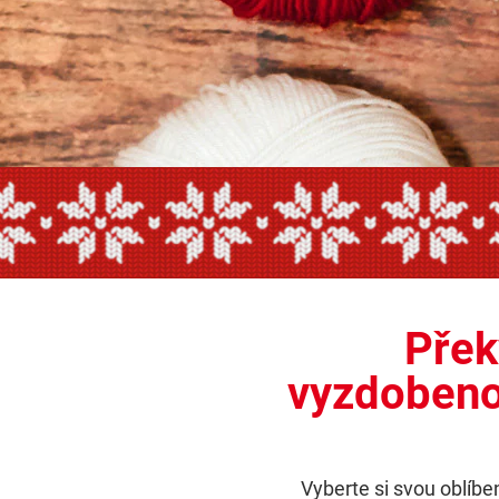
Přek
vyzdobeno
Vyberte si svou oblíben