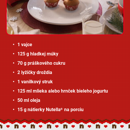
1 vajce
125 g hladkej múky
70 g práškového cukru
2 lyžičky droždia
1 vanilkový struk
125 ml mlieka alebo hrnček bieleho jogurtu
50 ml oleja
15 g nátierky Nutella
na porciu
®