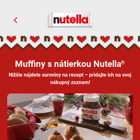
Muffiny s nátierkou Nutella
®
Nižšie nájdete suroviny na recept – pridajte ich na svoj
nákupný zoznam!