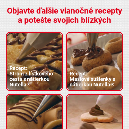
Objavte ďalšie vianočné recepty
a potešte svojich blízkých
Recept:
Strom z lístkového
Recept:
cesta s nátierkou
Maslové sušienky s
Nutella®
nátierkou Nutella®