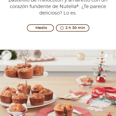
pastelillo de melocotón y amaretto con un
®
corazón fundente de Nutella
. ¿Te parece
delicioso? Lo es.
Medio
2 h 30 min