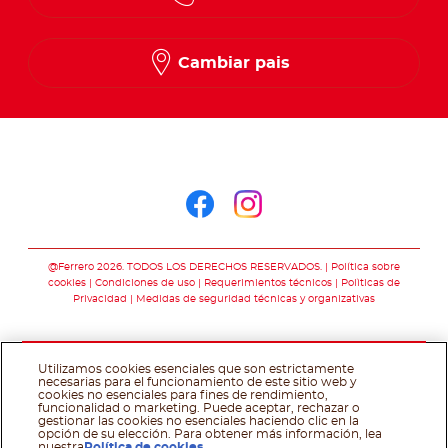
Cambiar pais
Síguenos en
Síguenos en face
Síguenos en i
@Ferrero 2026. TODOS LOS DERECHOS RESERVADOS.
Política sobre
cookies
Condiciones de uso
Requerimientos técnicos
Polìticas de
Privacidad
Medidas de seguridad técnicas y organizativas
Utilizamos cookies esenciales que son estrictamente
necesarias para el funcionamiento de este sitio web y
cookies no esenciales para fines de rendimiento,
funcionalidad o marketing. Puede aceptar, rechazar o
gestionar las cookies no esenciales haciendo clic en la
opción de su elección. Para obtener más información, lea
nuestra
Política de cookies
.