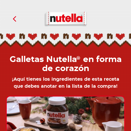
Galletas Nutella
en forma
®
de corazón
¡Aquí tienes los ingredientes de esta receta
que debes anotar en la lista de la compra!