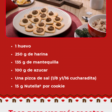
1 huevo
250 g de harina
135 g de mantequilla
100 g de azucar
Una pizca de sal (1/8 y1/16 cucharadita)
15 g Nutella
por cookie
®