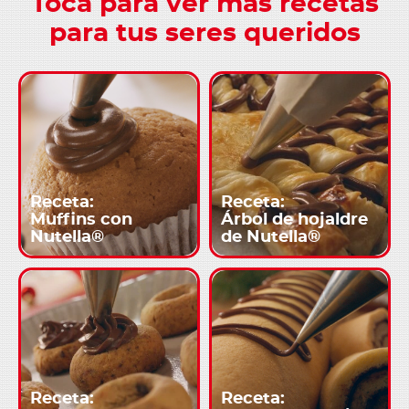
Toca para ver más recetas
para tus seres queridos
Receta:
Receta:
Muffins con
Árbol de hojaldre
Nutella®
de Nutella®
Receta:
Receta: