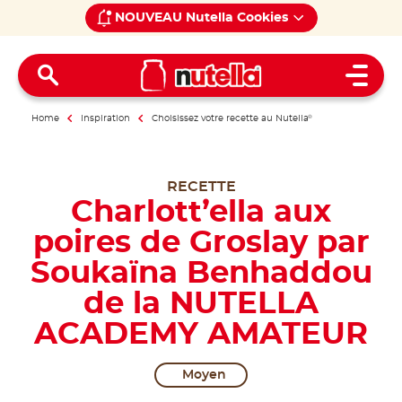
NOUVEAU Nutella Cookies
Open 
Home
Inspiration
Choisissez votre recette au Nutella
®
RECETTE
Charlott’ella aux
poires de Groslay par
Soukaïna Benhaddou
de la NUTELLA
ACADEMY AMATEUR
Moyen