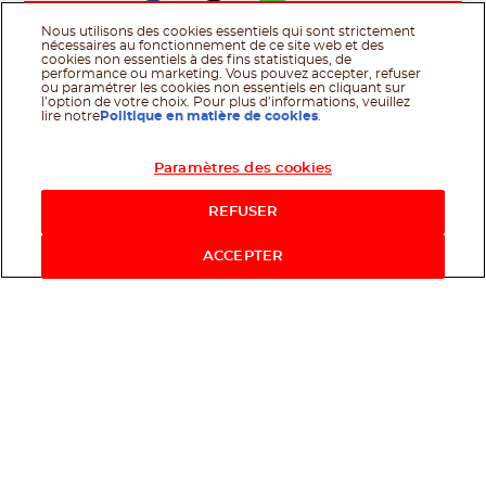
Nous utilisons des cookies essentiels qui sont strictement
nécessaires au fonctionnement de ce site web et des
cookies non essentiels à des fins statistiques, de
performance ou marketing. Vous pouvez accepter, refuser
ou paramétrer les cookies non essentiels en cliquant sur
l’option de votre choix. Pour plus d’informations, veuillez
lire notre
Politique en matière de cookies
.
Les coulisses de Nutella
®
Paramètres des cookies
Inspiration
REFUSER
Découvrez l'actualité
ACCEPTER
Produits
Nutella Cookies
Nutella
Plant-Based
®
Nutella Crêpe
Nutella Croissant
Nutella Donut