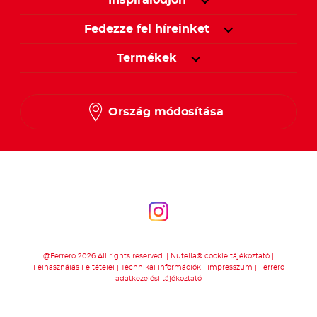
Inspirálódjon
Fedezze fel híreinket
Termékek
Ország módosítása
Kövessen minket
Kövessen minket
@Ferrero 2026 All rights reserved.
Nutella® cookie tájékoztató
Felhasználás Feltételei
Technikai információk
Impresszum
Ferrero
adatkezelési tájékoztató