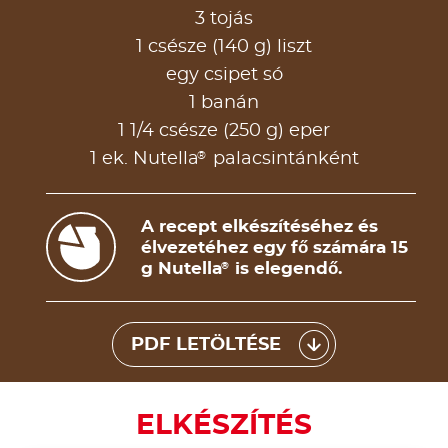
3 tojás
1 csésze (140 g) liszt
egy csipet só
1 banán
1 1/4 csésze (250 g) eper
®
1 ek. Nutella
palacsintánként
A recept elkészítéséhez és
élvezetéhez egy fő számára 15
g Nutella
is elegendő.
®
PDF LETÖLTÉSE
ELKÉSZÍTÉS