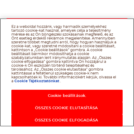
Ez a weboldal hozzánk, vagy harmadik személyekhez
tartozó cookie-kat használ, amelyek célja a teljesítmény
mérése és az Ön böngészési szokásainak megfelelő, és az
Önt esetleg érdeklő reklámok megjelenítése. Amennyiben
szeretne többet megtudni arról, hogy hogyan használjuk a
cookie-kat, vagy szeretné módosítani a cookie beállításait,
kattintson a „Cookie beállítások” gombra. A cookie
beállításait bármikor módosíthatja a cookie
szabályzatunkban leírt iránymutatás alapján. Az „Összes
cookie elfogadása” gombra kattintva Ön hozzájárul a
cookie-k Ön eszközén történő telepítéséhez és
tárolásához. Az „Összes cookie elutasítása” gombra
kattintással a feltétlenül szükséges cookie-k nem
kapcsolhatóak ki. További információkért kérjük, olvassa el
a
Cookie Tájékoztatónkat
.
Cookie beállítások.
ÖSSZES COOKIE ELUTASÍTÁSA
ÖSSZES COOKIE ELFOGADÁSA