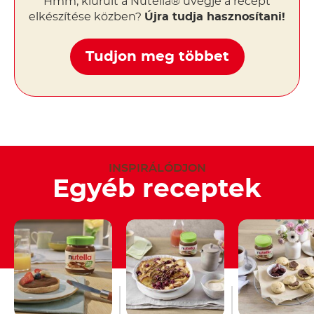
Hmm, kiürült a Nutella® üvegje a recept
elkészítése közben?
Újra tudja hasznosítani!
Tudjon meg többet
INSPIRÁLÓDJON
Egyéb receptek