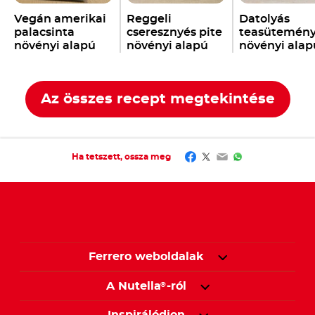
Vegán amerikai
Reggeli
Datolyás
palacsinta
cseresznyés pite
teasütemén
növényi alapú
növényi alapú
növényi alap
Nutella
-val
Nutella
-val
Nutella
-val
®
®
®
Az összes recept megtekintése
Facebook
Twitter
Email
WhatsApp
Ha tetszett, ossza meg
Ferrero weboldalak
A Nutella
-ról
®