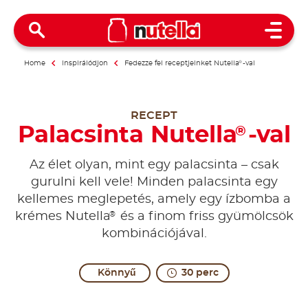
Open 
Home
Inspirálódjon
Fedezze fel receptjeinket Nutella
®
-val
RECEPT
Palacsinta Nutella
-val
®
Az élet olyan, mint egy palacsinta – csak
gurulni kell vele! Minden palacsinta egy
kellemes meglepetés, amely egy ízbomba a
®
krémes Nutella
és a finom friss gyümölcsök
kombinációjával.
Könnyű
30 perc