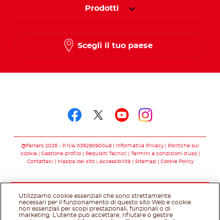
Prodotti
Scegli il tuo paese
Seguici su
Seguici su facebook
Seguici su twitter
Seguici su you
Seguici su 
@Ferrero 2026 - P.IVA 03629090048
Informativa Privacy
Politiche sui
cookie
Gestione profilo
Requisiti Tecnici
Termini e condizioni d’uso
Contattaci
Mappa del sito
Accessibilità
Sitemap
Cookie Policy
Utilizziamo cookie essenziali che sono strettamente
necessari per il funzionamento di questo sito Web e cookie
non essenziali per scopi prestazionali, funzionali o di
marketing. L'utente può accettare, rifiutare o gestire