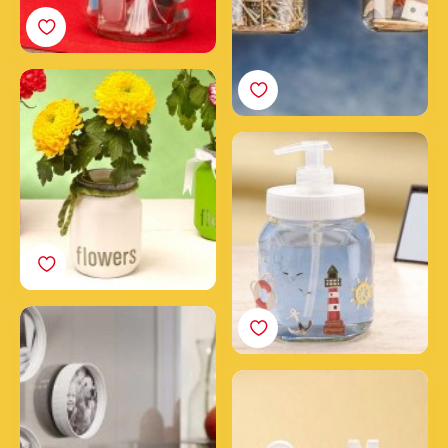
Vasetti fioriti Nutella®
Vasetto portasapone
Nutella®
Cornici originali
Nutella®
Vasetti decorativi / porta
oggetti Nutella®