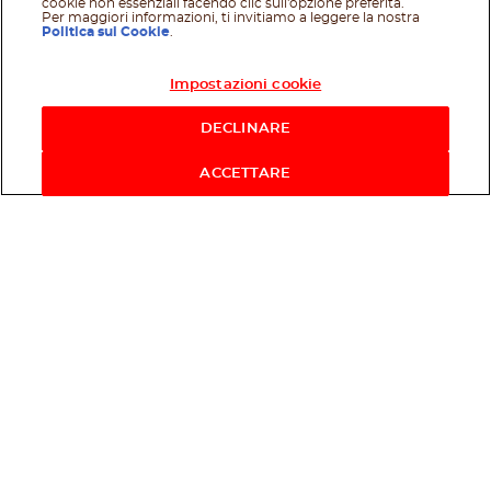
cookie non essenziali facendo clic sull'opzione preferita.
Per maggiori informazioni, ti invitiamo a leggere la nostra
Politica sui Cookie
.
Impostazioni cookie
Acquista ora
DECLINARE
ACCETTARE