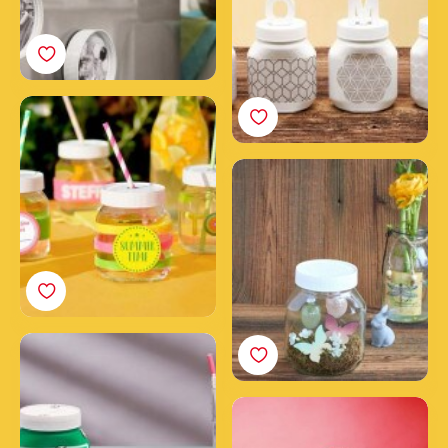
Vasetti da cocktail
Nutella®
Vasetto di Pasqua
Nutella® con coniglietti
e ovetti
Vasetto salvadanaio
Nutella®
Un vasetto pieno
d'amore