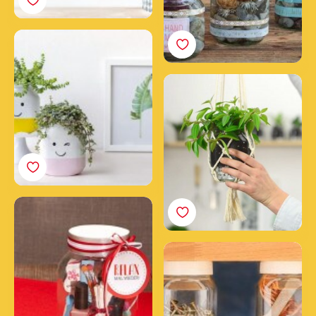
Vasetti sorridenti
Nutella®
Vasetto-sospeso
Nutella®
Vasetto beauty case
Nutella®
Vasetti bricolage
Nutella®