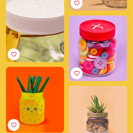
Vasetto Annaffiatutto
Nutella®
Vasetto Portabottoni
Nutella®
Vasetto Portapenne
Nutella®
Vasetto Piantina
Nutella®