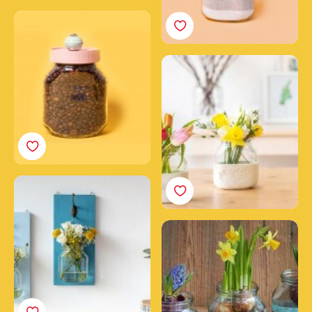
Vasetto Portacaffè
Nutella®
Portafiori d'argilla con
vasetto Nutella®
Mini giardino verticale
con i vasetti Nutella®
Il vasetto Nutella® di
primavera