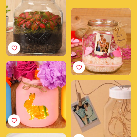
Vasetto Portafoto
Profumato
Vasetti Lanterna
Pasquali
Vasetto Portafoto
Nutella®