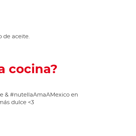
 de aceite.
a cocina?
ipe & #nutellaAmaAMexico en
 más dulce <3