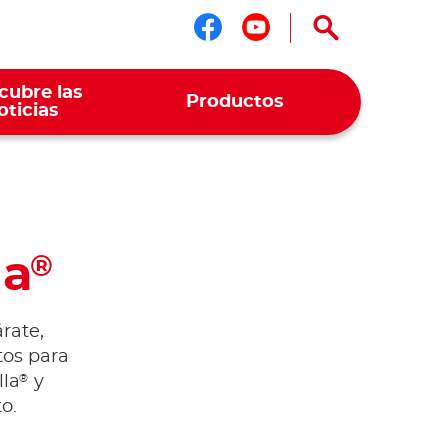
Síguenos en face
Síguenos en y
cubre las
Productos
oticias
la
®
rate,
tos para
®
lla
y
o.