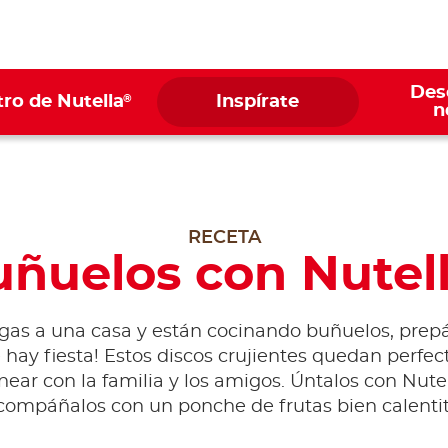
Des
®
ro de Nutella
Inspírate
n
RECETA
ñuelos con Nutel
legas a una casa y están cocinando buñuelos, prepá
 hay fiesta! Estos discos crujientes quedan perfec
near con la familia y los amigos. Úntalos con Nute
compáñalos con un ponche de frutas bien calentit