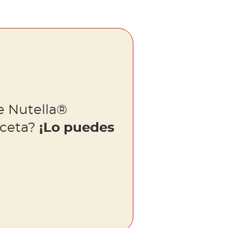
e Nutella®
eceta?
¡Lo puedes