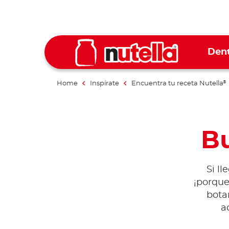
Dent
Home
Inspírate
Encuentra tu receta Nutella
®
Bu
Si l
¡porque
bota
a