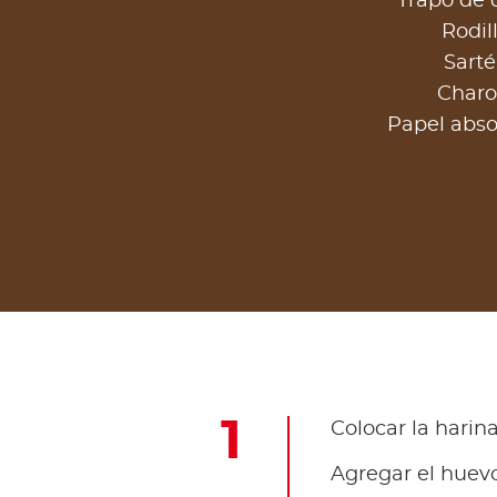
Trapo de 
Rodil
Sart
Charo
Papel abs
Colocar la harina
Agregar el huevo,