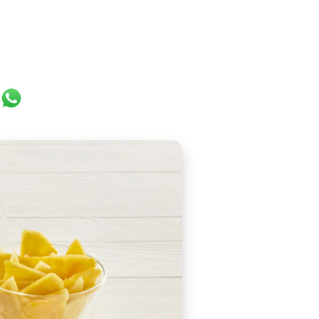
ok
er
ail
WhatsApp