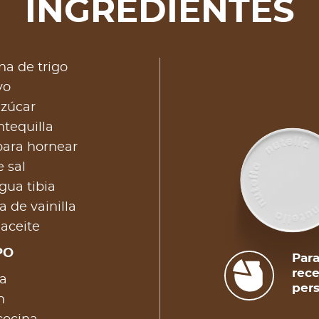
INGREDIENTES
na de trigo
vo
azúcar
tequilla
para hornear
e sal
gua tibia
a de vainilla
 aceite
PO
Para
rece
a
pers
n