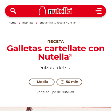
Open 
Home
Inspírate
Encuentra tu receta Nutella
®
RECETA
Galletas cartellate con
Nutella
®
Dulzura del sur.
Media
50 min
Por el equipo de Nutella®