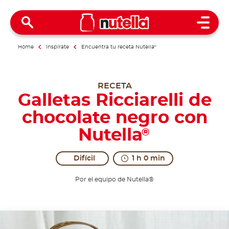
Open 
Home
Inspírate
Encuentra tu receta Nutella
®
RECETA
Galletas Ricciarelli de
chocolate negro con
Nutella
®
Difícil
1 h 0 min
Por el equipo de Nutella®
The real taste of kindness.
Ricciarelli are a typical sweet treat from Siena, w