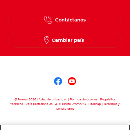
Contáctanos
Cambiar país
Síguenos en
Síguenos en face
Síguenos en y
@Ferrero 2026
Aviso de privacidad
Política de cookies
Requisitos
técnicos
Para Profesionales
ATO Photo Promo 23
Sitemap
Términos y
Condiciones