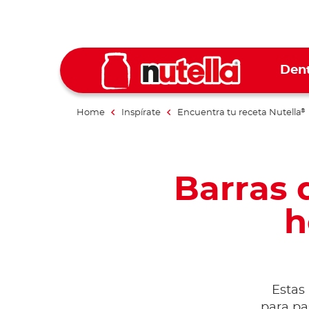
Dent
Home
Inspírate
Encuentra tu receta Nutella
®
Barras 
h
Estas 
para pa