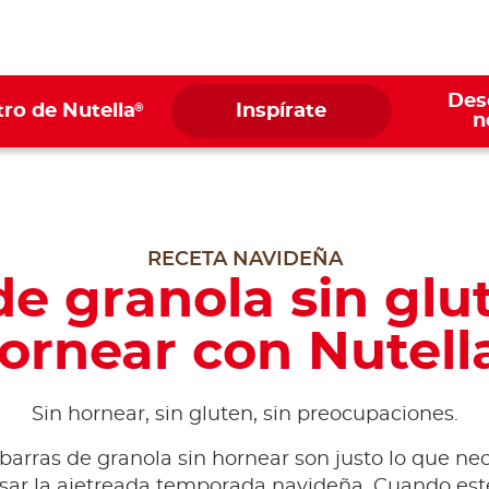
Des
®
ro de Nutella
Inspírate
n
RECETA NAVIDEÑA
de granola sin glut
ornear con Nutell
Sin hornear, sin gluten, sin preocupaciones.
barras de granola sin hornear son justo lo que ne
sar la ajetreada temporada navideña. Cuando esté