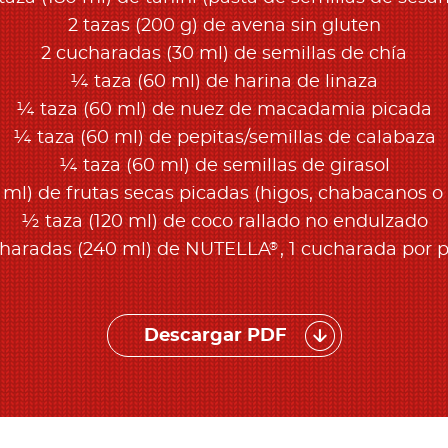
2 tazas (200 g) de avena sin gluten
2 cucharadas (30 ml) de semillas de chía
¼ taza (60 ml) de harina de linaza
¼ taza (60 ml) de nuez de macadamia picada
¼ taza (60 ml) de pepitas/semillas de calabaza
¼ taza (60 ml) de semillas de girasol
 ml) de frutas secas picadas (higos, chabacanos o
½ taza (120 ml) de coco rallado no endulzado
®
charadas (240 ml) de NUTELLA
, 1 cucharada por 
Descargar PDF