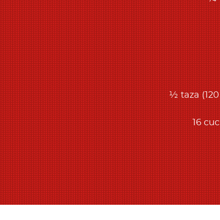
½ taza (120
16 cu