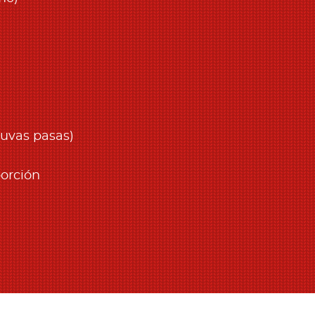
 uvas pasas)
porción