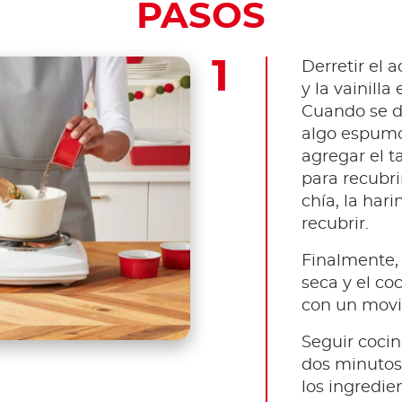
PASOS
Derretir el a
y la vainill
Cuando se d
algo espumos
agregar el ta
para recubri
chía, la hari
recubrir.
Finalmente, 
seca y el co
con un movi
Seguir coci
dos minutos
los ingredie