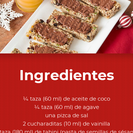
Ingredientes
¼ taza (60 ml) de aceite de coco
¼ taza (60 ml) de agave
una pizca de sal
2 cucharaditas (10 ml) de vainilla
taza (180 ml) de tahini (pasta de semillas de sésa