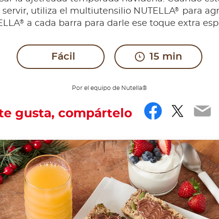
®
 servir, utiliza el multiutensilio NUTELLA
para ag
®
ELLA
a cada barra para darle ese toque extra espe
Fácil
15 min
Por el equipo de Nutella®
Facebo
Twitt
Em
 te gusta, compártelo