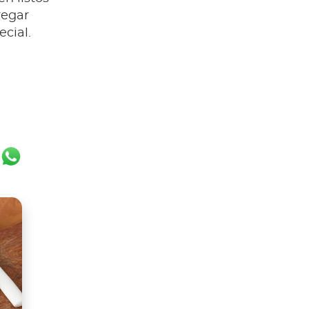
regar
cial.
ok
er
ail
WhatsApp