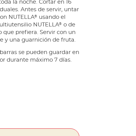
toda la noche. Cortar en 16
iduales. Antes de servir, untar
®
 con NUTELLA
usando el
®
ultiutensilio NUTELLA
o de
o que prefiera. Servir con un
e y una guarnición de fruta.
 barras se pueden guardar en
dor durante máximo 7 días.