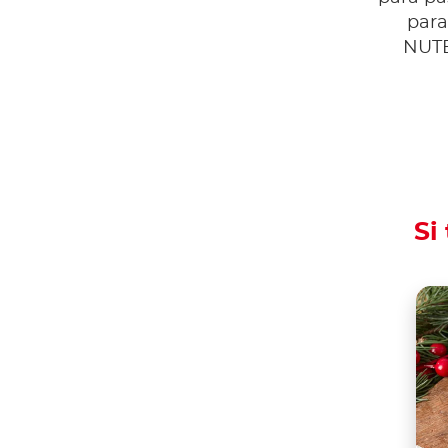
para
NUT
Si