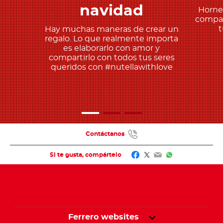
navidad
Horne
compar
t
Hay muchas maneras de crear un
regalo. Lo que realmente importa
es elaborarlo con amor y
compartirlo con todos tus seres
queridos con #nutellawithlove
Contáctanos
Facebook
Twitter
Email
WhatsApp
Si te gusta, compártelo
Ferrero websites