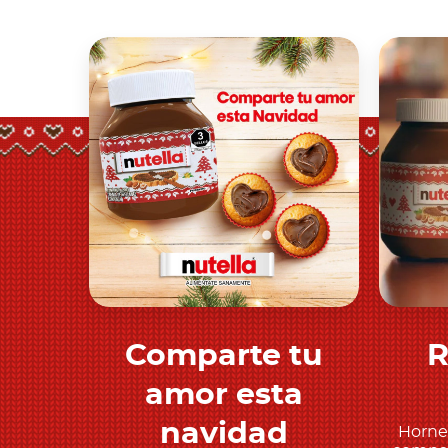
Comparte tu
R
Descubre más
amor esta
navidad
Horne