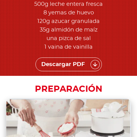
500g leche entera fresca
8 yemas de huevo
120g azucar granulada
35g almidón de maíz
una pizca de sal
1 vaina de vainilla
Descargar PDF
PREPARACIÓN