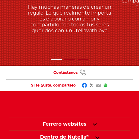
compar
t
Hay muchas maneras de crear un
regalo. Lo que realmente importa
es elaborarlo con amor y
compartirlo con todos tus seres
queridos con #nutellawithlove
Contáctanos
Facebook
Twitter
Email
WhatsApp
Si te gusta, compártelo
Ferrero websites
Dentro de Nutella
®