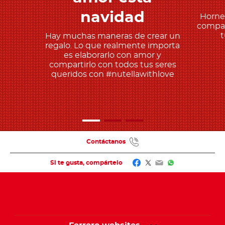
navidad
Horne
compar
t
Hay muchas maneras de crear un
regalo. Lo que realmente importa
es elaborarlo con amor y
compartirlo con todos tus seres
queridos con #nutellawithlove
Contáctanos
Facebook
Twitter
Email
WhatsApp
Si te gusta, compártelo