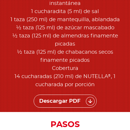
instantánea
1 cucharadita (5 ml) de sal
1 taza (250 ml) de mantequilla, ablandada
½ taza (125 ml) de azúcar mascabado
½ taza (125 ml) de almendras finamente
picadas
½ taza (125 ml) de chabacanos secos
finamente picados
Cobertura
®
14 cucharadas (210 ml) de NUTELLA
, 1
cucharada por porción
Descargar PDF
PASOS