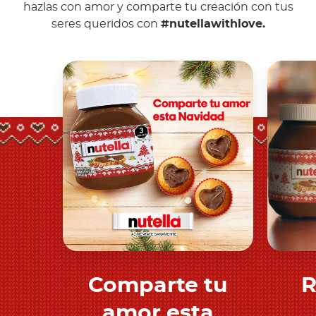
hazlas con amor y comparte tu creación con tus
seres queridos con
#nutellawithlove.
Comparte tu
R
Descubre más
amor esta