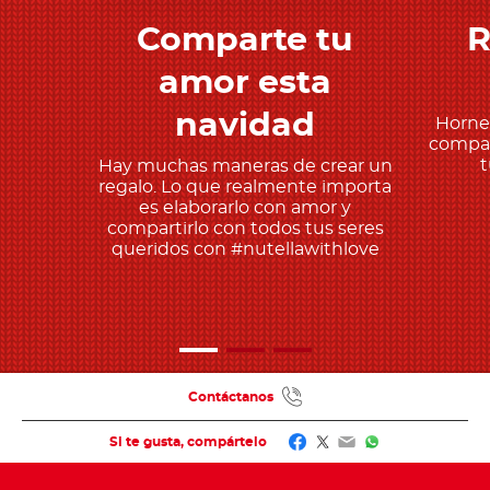
Comparte tu
R
Descubre más
amor esta
navidad
Horne
compar
t
Hay muchas maneras de crear un
regalo. Lo que realmente importa
es elaborarlo con amor y
compartirlo con todos tus seres
queridos con #nutellawithlove
Contáctanos
Facebook
Twitter
Email
WhatsApp
Si te gusta, compártelo