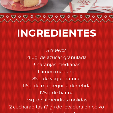
INGREDIENTES
3 huevos
260g. de azúcar granulada
3 naranjas medianas
1 limón mediano
85g. de yogur natural
115g. de mantequilla derretida
175g. de harina
35g. de almendras molidas
2 cucharaditas (7 g.) de levadura en polvo