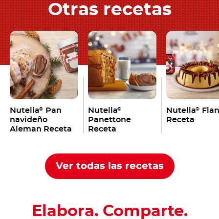
Otras recetas
Nutella
Pan
Nutella
Nutella
Fla
®
®
®
navideño
Panettone
Receta
Aleman Receta
Receta
Ver todas las recetas
Elabora. Comparte.