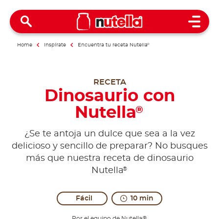
Open 
Home
Inspírate
Encuentra tu receta Nutella
®
RECETA
Dinosaurio con
Nutella
®
¿Se te antoja un dulce que sea a la vez
delicioso y sencillo de preparar? No busques
más que nuestra receta de dinosaurio
®
Nutella
Fácil
10 min
Por el equipo de Nutella®