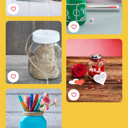
Cómo hacer un
dispensador de hilo con
un tarro vacío de
Un tarro lleno de amor
Nutella®
Cómo hacer un lapicero
de un tarro vacío de
Nutella®