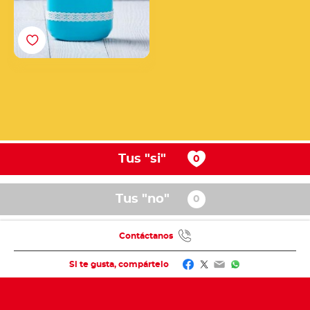
Tus "si"
Tus "no"
Contáctanos
Facebook
Twitter
Email
WhatsApp
Si te gusta, compártelo