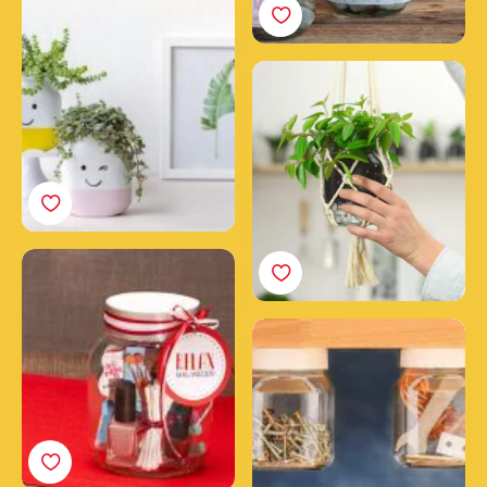
Cómo hacer tarros de
Nutella® felices y
sonrientes
Haz una maceta
colgante con un tarro
vacío de Nutella®
Tu spa de belleza en un
tarro de Nutella®
Tarros para utencilios