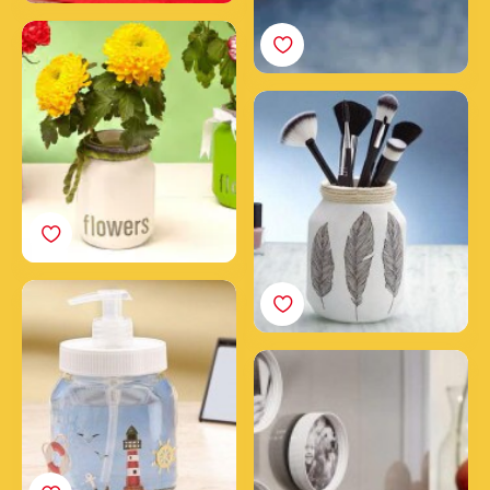
Cómo hacer un florero
increíble con Nutella®
Tres pasos para crear un
tarro para maquillaje
con un tarro vacío de
Nutella®
Crea un dispensador de
jabón con un tarro de
Nutella®
Enmarca tus fotos con
las tapas de Nutella®