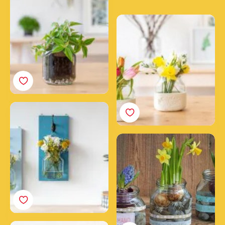
tarro vacío de Nutella®
Cómo hacer un florero
de barro con un tarro de
Nutella®
Crea un jardín vertical
con tarros de Nutella®
vacíos.
Tarro de Nutella® vacío
de primavera | Idea
"Hazlo tu mismo"