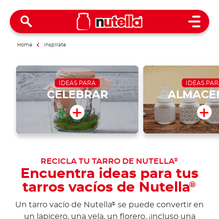
Open 
Home
Inspírate
IDEAS PARA
IDEAS PA
CELEBRAR
ALMACE
RECICLA TU TARRO DE NUTELLA
®
Encuentra ideas para tus
tarros vacíos de Nutella
®
Un tarro vacío de Nutella
se puede convertir en
®
un lapicero, una vela, un florero, ¡incluso una