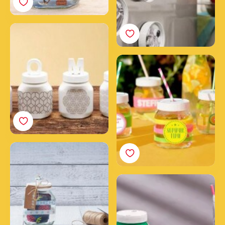
Decoración de casa con
tarros de Nutella®
Vasos de fiesta
temáticos con tarros
vacíos de Nutella®
Crea un tarro de
Nutella® de regalo
único
Crea tu alcancía con un
tarro vacío de Nutella®