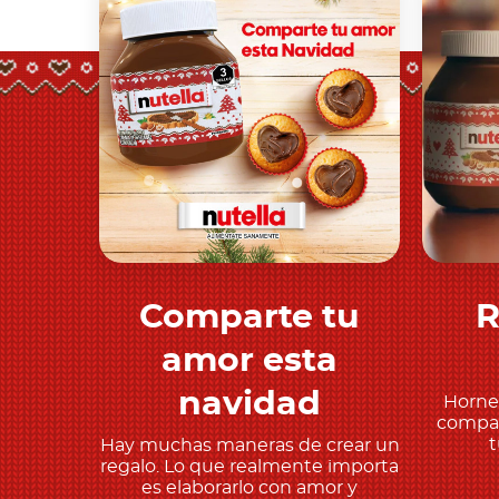
Comparte tu
R
Descubre más
amor esta
navidad
Horne
compar
t
Hay muchas maneras de crear un
regalo. Lo que realmente importa
es elaborarlo con amor y