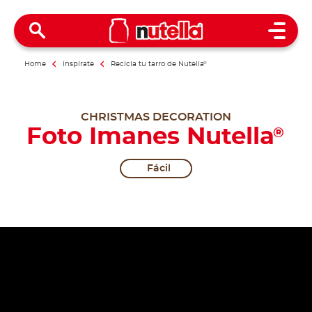
Open 
Home
Inspírate
Recicla tu tarro de Nutella
®
CHRISTMAS DECORATION
Foto Imanes Nutella
®
Fácil