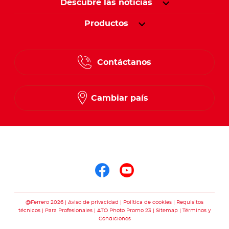
Descubre las noticias
Productos
Contáctanos
Cambiar país
Síguenos en
Síguenos en face
Síguenos en y
@Ferrero 2026
Aviso de privacidad
Política de cookies
Requisitos
técnicos
Para Profesionales
ATO Photo Promo 23
Sitemap
Términos y
Condiciones