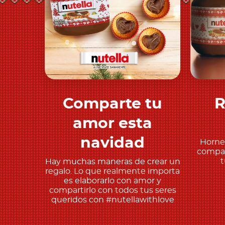
Comparte tu
R
Descubre más
amor esta
navidad
Horne
compar
t
Hay muchas maneras de crear un
regalo. Lo que realmente importa
es elaborarlo con amor y
compartirlo con todos tus seres
queridos con #nutellawithlove