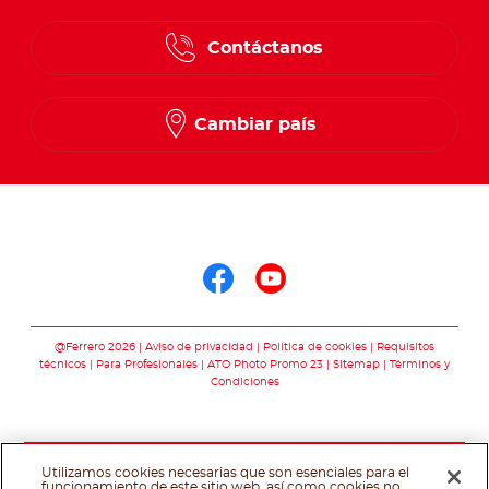
Contáctanos
Cambiar país
Síguenos en
Síguenos en face
Síguenos en y
@Ferrero 2026
Aviso de privacidad
Política de cookies
Requisitos
técnicos
Para Profesionales
ATO Photo Promo 23
Sitemap
Términos y
Condiciones
Utilizamos cookies necesarias que son esenciales para el
funcionamiento de este sitio web, así como cookies no