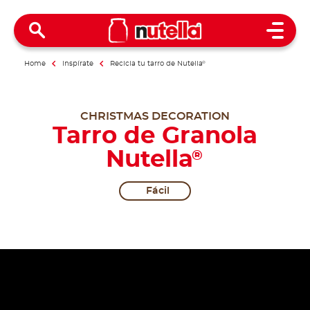
Open 
Home
Inspírate
Recicla tu tarro de Nutella
®
CHRISTMAS DECORATION
Tarro de Granola
Nutella
®
Fácil