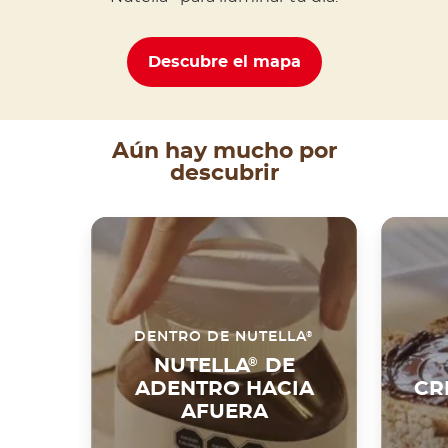
Descubre el mapa
Aún hay mucho por
descubrir
®
DENTRO DE NUTELLA
NUTELLA
®
DE
ADENTRO HACIA
CR
AFUERA