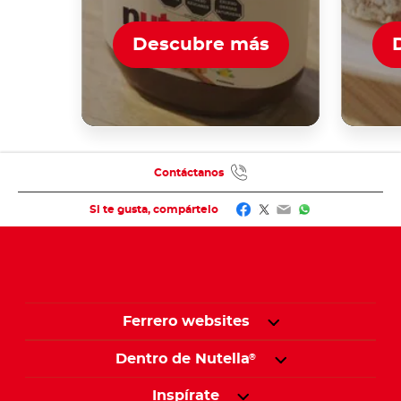
Descubre más
Contáctanos
Facebook
Twitter
Email
WhatsApp
Si te gusta, compártelo
Ferrero websites
Dentro de Nutella
®
Inspírate