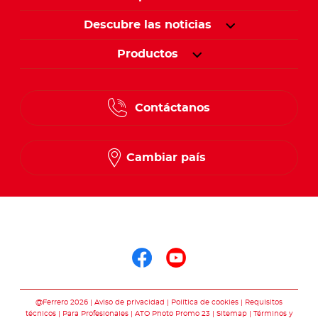
Descubre las noticias
Productos
Contáctanos
Cambiar país
Síguenos en
Síguenos en face
Síguenos en y
@Ferrero 2026
Aviso de privacidad
Política de cookies
Requisitos
técnicos
Para Profesionales
ATO Photo Promo 23
Sitemap
Términos y