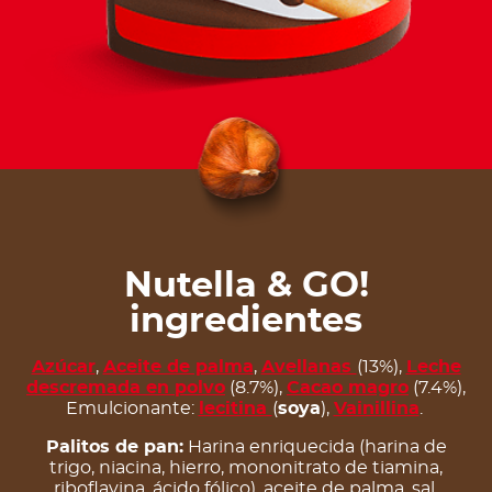
Nutella & GO!
ingredientes
Azúcar
,
Aceite de palma
,
Avellanas
(13%),
Leche
descremada en polvo
(8.7%),
Cacao magro
(7.4%),
Emulcionante:
lecitina
(
soya
),
Vainillina
.
Palitos de pan:
Harina enriquecida (harina de
trigo, niacina, hierro, mononitrato de tiamina,
riboflavina, ácido fólico), aceite de palma, sal,