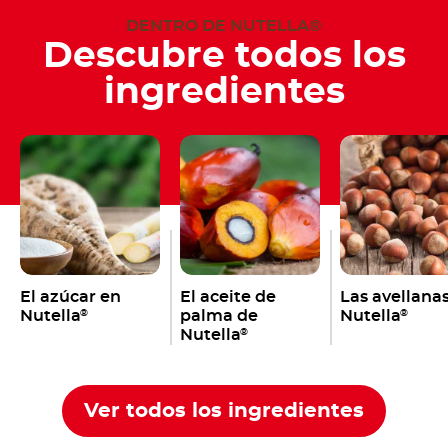
DENTRO DE NUTELLA®
Descubre todos los
ingredientes
El azúcar en
El aceite de
Las avellana
Nutella
palma de
Nutella
®
®
Nutella
®
Ver todos los ingredientes