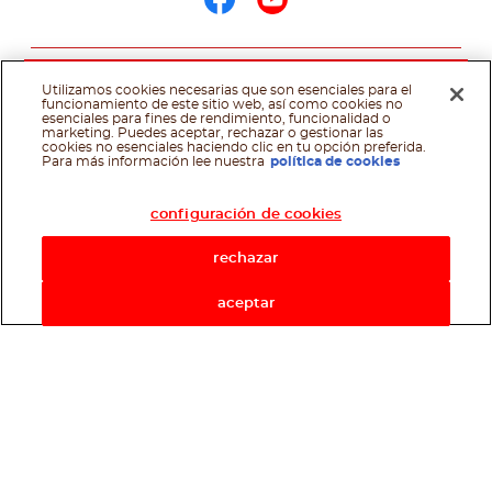
Síguenos en face
Síguenos en y
@Ferrero 2026
Aviso de privacidad
Política de cookies
Requisitos
técnicos
Para Profesionales
ATO Photo Promo 23
Sitemap
Términos y
Utilizamos cookies necesarias que son esenciales para el
funcionamiento de este sitio web, así como cookies no
Condiciones
esenciales para fines de rendimiento, funcionalidad o
marketing. Puedes aceptar, rechazar o gestionar las
cookies no esenciales haciendo clic en tu opción preferida.
Asistente de recetas
Para más información lee nuestra
política de cookies
configuración de cookies
rechazar
aceptar