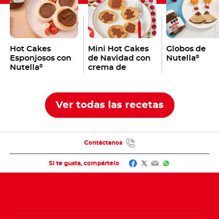
Hot Cakes
Mini Hot Cakes
Globos de
Esponjosos con
de Navidad con
Nutella
®
Nutella
crema de
®
avellanas
Nutella
®
Ver todas las recetas
Contáctanos
Facebook
Twitter
Email
WhatsApp
Si te gusta, compártelo