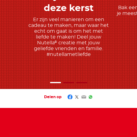
deze kerst
Bak een
je meest
Er zijn veel manieren om een
cadeau te maken, maar waar het
echt om gaat is om het met
liefde te maken! Deel jouw
Nutella
creatie met jouw
®
geliefde vrienden en familie.
#nutellametliefde
Facebook
Twitter
Email
WhatsApp
Delen op