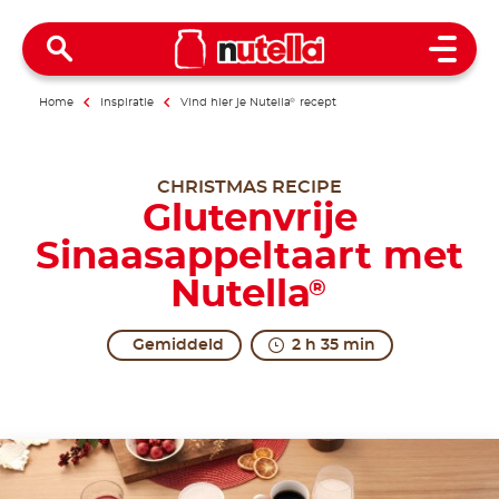
Open 
Home
Inspiratie
Vind hier je Nutella
®
recept
CHRISTMAS RECIPE
Glutenvrije
Sinaasappeltaart met
Nutella
®
Gemiddeld
2 h 35 min