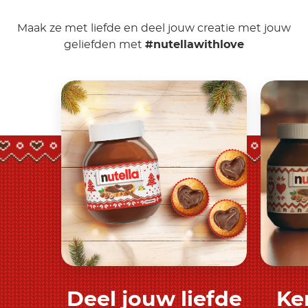
Maak ze met liefde en deel jouw creatie met jouw
geliefden met
#nutellawithlove
Deel jouw liefde
Ke
Meer ontdekken