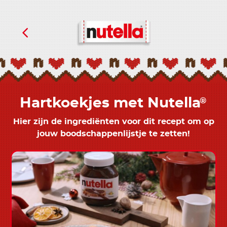
Hartkoekjes met Nutella
®
Hier zijn de ingrediënten voor dit recept om op
jouw boodschappenlijstje te zetten!