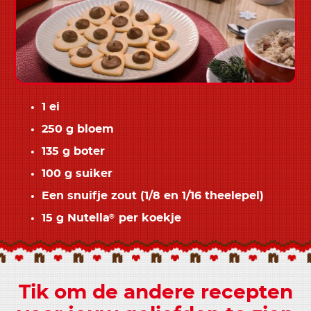
1 ei
250 g bloem
135 g boter
100 g suiker
Een snuifje zout (1/8 en 1/16 theelepel)
15 g Nutella
per koekje
®
Tik om de andere recepten