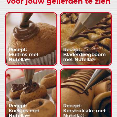
voor jouw geliefden te zien
Recept:
Recept:
Muffins met
Bladerdeegboom
Nutella®
met Nutella®
Recept:
Recept:
Koekjes met
Kerstrolcake met
Nutella®
Nutella®