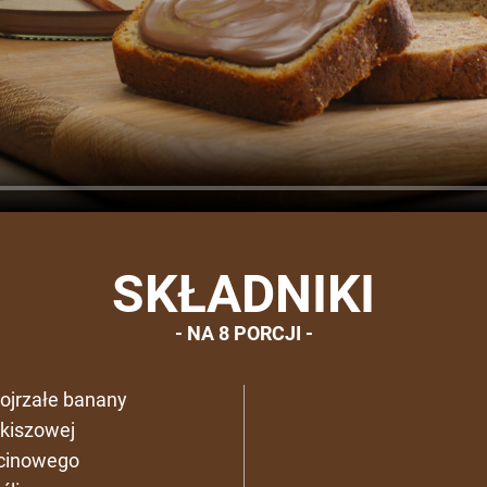
SKŁADNIKI
NA 8 PORCJI
dojrzałe banany
rkiszowej
zcinowego