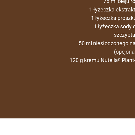
75 ml oleju r
1 łyżeczka ekstrak
1 łyżeczka proszk
1 łyżeczka sody 
szczypta
50 ml niesłodzonego n
(opcjona
120 g kremu Nutella
Plant
®