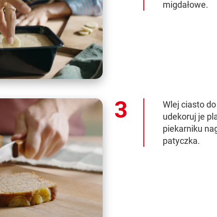
migdałowe.
Wlej ciasto do
udekoruj je p
piekarniku na
patyczka.