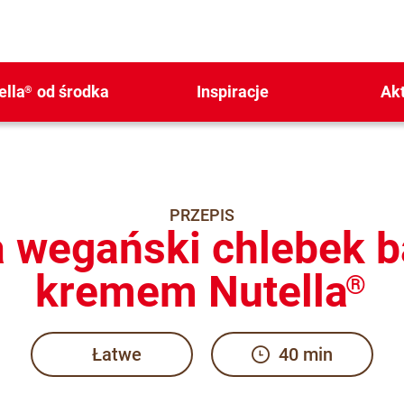
ella
od środka
Inspiracje
Ak
®
PRZEPIS
a wegański chlebek 
kremem Nutella
®
Łatwe
40 min