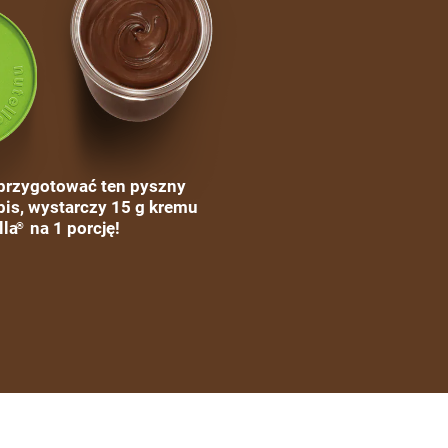
przygotować ten pyszny
pis, wystarczy 15 g kremu
lla
na 1 porcję!
®