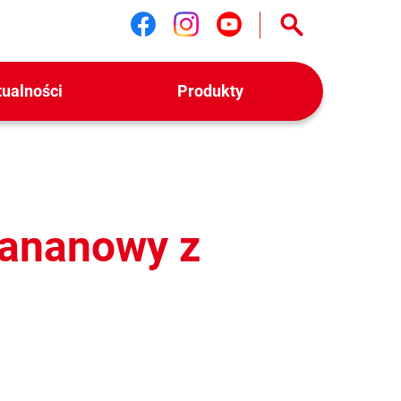
Śledź nas na facebook
Śledź nas na instag
Śledź nas na yo
tualności
Produkty
bananowy z