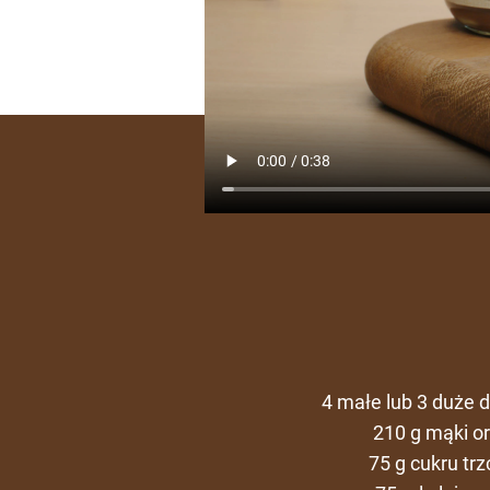
4 małe lub 3 duże 
210 g mąki o
75 g cukru tr