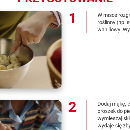
W misce rozgn
roślinny (np. 
waniliowy. Wy
Dodaj mąkę, c
proszek do pie
wymieszaj skł
wydaje się zb