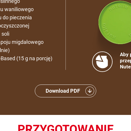
oślinnego
tu waniliowego
u do pieczenia
oczyszczonej
 soli
apoju migdałowego
lnie)
Aby 
-Based (15 g na porcję)
prze
Nute
Download PDF
PRZYGOTOWANIE