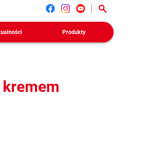
Śledź nas na facebook
Śledź nas na instag
Śledź nas na yo
tualności
Produkty
z kremem