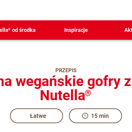
ella
od środka
Inspiracje
Ak
®
PRZEPIS
 na wegańskie gofry 
Nutella
®
Łatwe
15 min