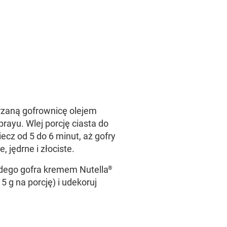
rzaną gofrownicę olejem
rayu. Wlej porcję ciasta do
iecz od 5 do 6 minut, aż gofry
, jędrne i złociste.
dego gofra kremem Nutella
®
5 g na porcję) i udekoruj