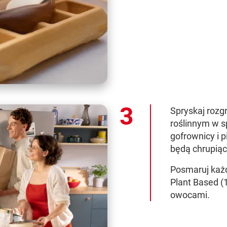
Spryskaj rozg
roślinnym w sp
gofrownicy i p
będą chrupiące
Posmaruj każ
Plant Based (1
owocami.