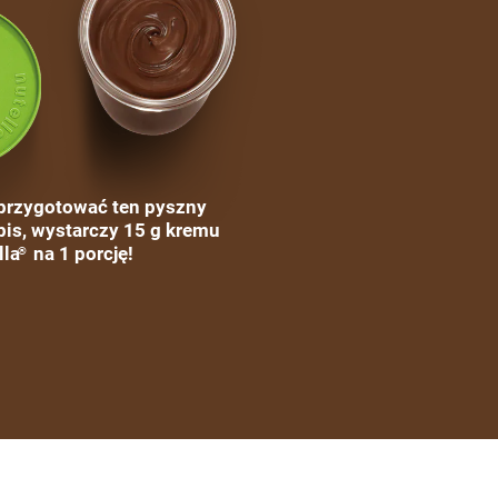
przygotować ten pyszny
pis, wystarczy 15 g kremu
lla
na 1 porcję!
®