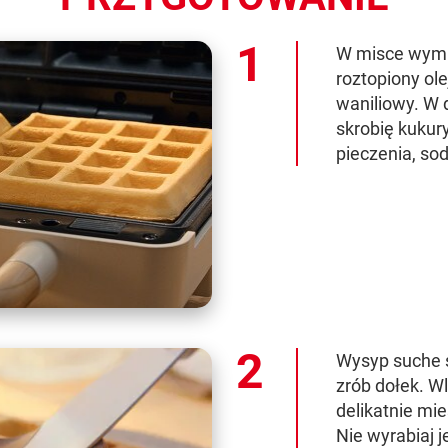
W misce wymie
roztopiony olej
waniliowy. W 
skrobię kukury
pieczenia, sod
Wysyp suche sk
zrób dołek. W
delikatnie mie
Nie wyrabiaj j