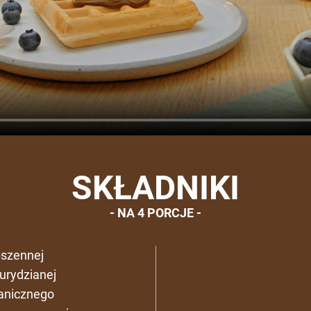
SKŁADNIKI
NA 4 PORCJE
pszennej
kurydzianej
ganicznego