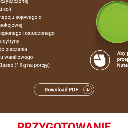
oczyszczonej
 soli
napoju sojowego o
pokojowej
topionego i ostudzonego
z cytryny
do pieczenia
Aby 
tu waniliowego
prze
Based (15 g na porcję)
Nute
Download PDF
PRZYGOTOWANIE