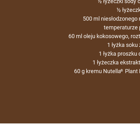
½ łyżeczki sody 
½ łyżeczki
500 ml niesłodzonego 
temperaturze 
60 ml oleju kokosowego, roz
1 łyżka soku 
1 łyżka proszku 
1 łyżeczka ekstrak
60 g kremu Nutella
Plant 
®