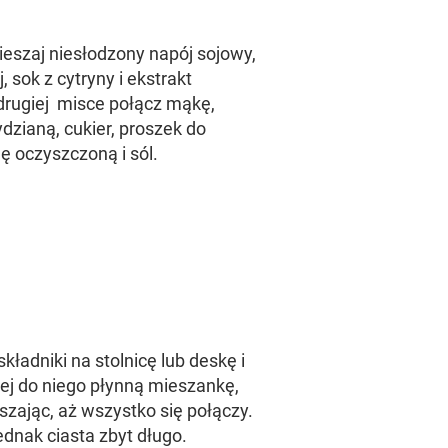
szaj niesłodzony napój sojowy,
, sok z cytryny i ekstrakt
drugiej misce połącz mąkę,
dzianą, cukier, proszek do
ę oczyszczoną i sól.
ładniki na stolnicę lub deskę i
lej do niego płynną mieszankę,
szając, aż wszystko się połączy.
ednak ciasta zbyt długo.