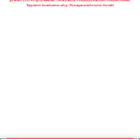
@Ferrero 2026 All rights reserved.
Nota prawna
Polityka prywatności
Polityka Cookies
Regulamin świadczenia usług
Wymagania techniczne
Kontakt