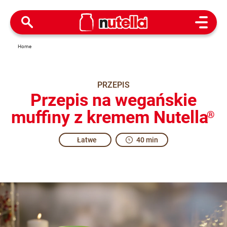
Open M
Home
PRZEPIS
Przepis na wegańskie
muffiny z kremem Nutella
®
Łatwe
40 min