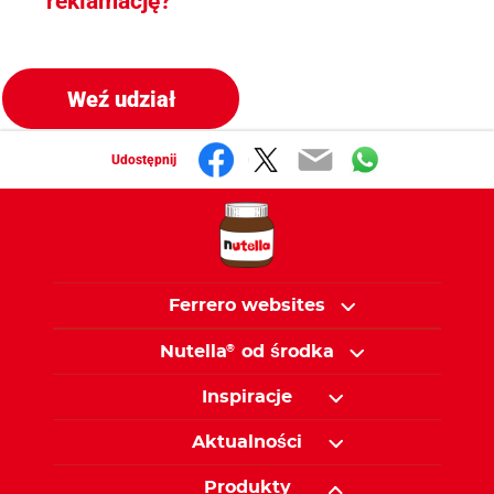
reklamację?
Weź udział
Udostępnij
Ferrero websites
Nutella
od środka
®
Inspiracje
Aktualności
Produkty