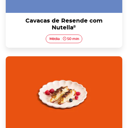
Cavacas de Resende com
Nutella
®
Média
50 min
Esperanças com Nutella<sup>®</sup>