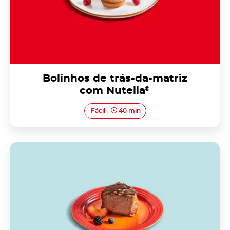
Bolinhos de trás-da-matriz
com Nutella
®
Fácil
40 min
Bolo de banana com Nutella<sup>®</sup>