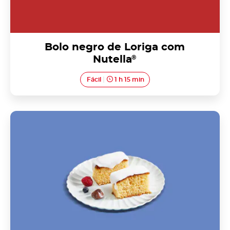
Bolo negro de Loriga com
Nutella
®
Fácil
1 h 15 min
Cavacas de Resende com Nutella<sup>®</sup>