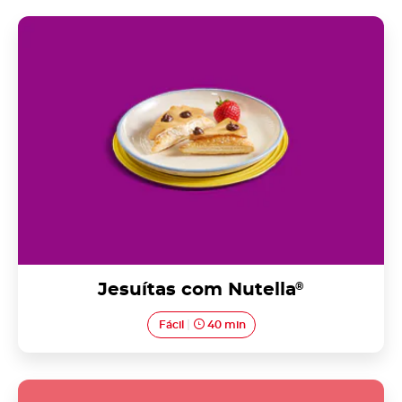
Jesuítas com Nutella<sup>®</sup>
Jesuítas com Nutella
®
Fácil
40 min
Pão de ló com Nutella<sup>®</sup>