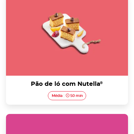
Pão de ló com Nutella
®
Média
50 min
Travesseiros com Nutella<sup>®</sup>