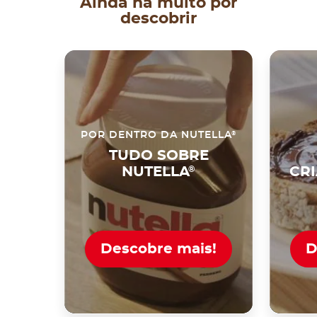
Ainda há muito por
descobrir
®
POR DENTRO DA NUTELLA
TUDO SOBRE
NUTELLA
®
CR
Descobre mais!
D