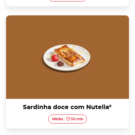
Sardinha doce com Nutella<sup>®</sup>
Sardinha doce com Nutella
®
Média
50 min