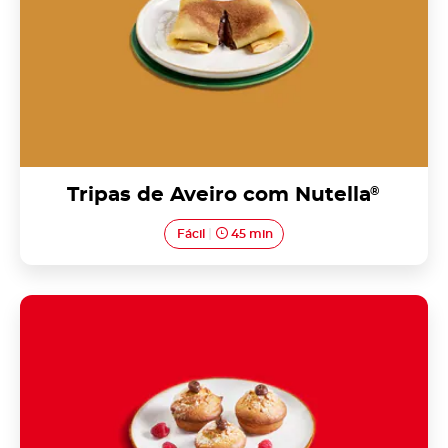
Tripas de Aveiro com Nutella
®
Fácil
45 min
Bolinhos de trás-da-matriz com
Nutella<sup>®</sup>