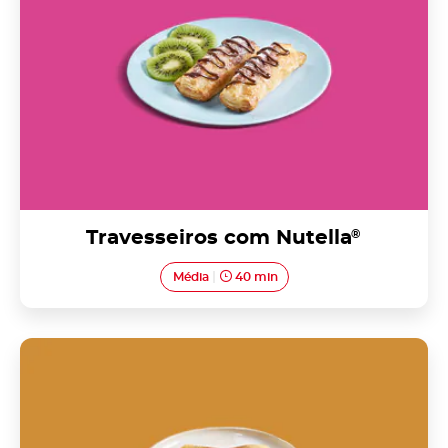
Travesseiros com Nutella
®
Média
40 min
Tripas de Aveiro com Nutella<sup>®</sup>