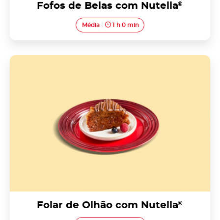
Fofos de Belas com Nutella
®
Média
1 h 0 min
Folar de Olhão com Nutella<sup>®</sup>
Folar de Olhão com Nutella
®