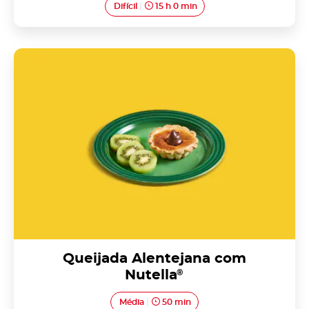
Difícil
15 h 0 min
Queijada Alentejana com Nutella<sup>®</sup>
Queijada Alentejana com
Nutella
®
Média
50 min