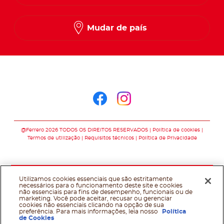
Mudar de país
Siga-nos no
Siga-nos no faceb
Siga-nos no in
@Ferrero 2026 TODOS OS DIREITOS RESERVADOS
Política de cookies
Termos de utilização
Requisitos técnicos
Política de Privacidade
Utilizamos cookies essenciais que são estritamente
necessários para o funcionamento deste site e cookies
não essenciais para fins de desempenho, funcionais ou de
marketing. Você pode aceitar, recusar ou gerenciar
cookies não essenciais clicando na opção de sua
preferência. Para mais informações, leia nosso
Política
de Cookies