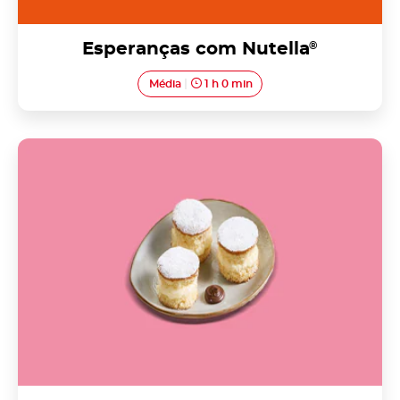
Esperanças com Nutella
®
Média
1 h 0 min
Fofos de Belas com Nutella<sup>®</sup>