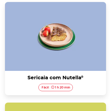
Sericaia com Nutella<sup>®</sup>
Sericaia com Nutella
®
Fácil
1 h 20 min
Tortas de Azeitão com Nutella<sup>®</sup>