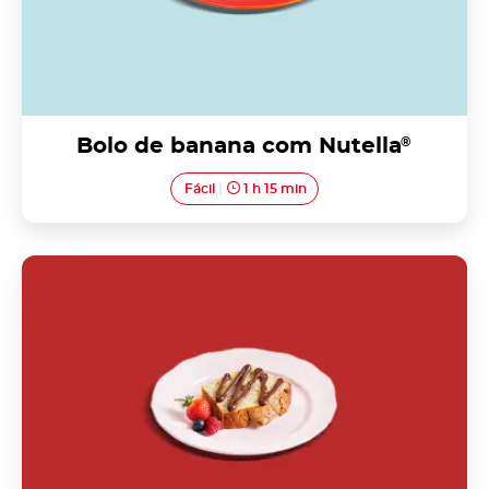
Bolo de banana com Nutella
®
Fácil
1 h 15 min
Bolo negro de Loriga com Nutella<sup>®</sup>