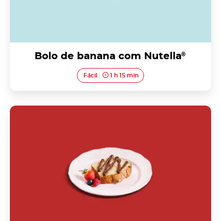
Bolo de banana com Nutella
®
Fácil
1 h 15 min
Bolo negro de Loriga com Nutella<sup>®</sup>