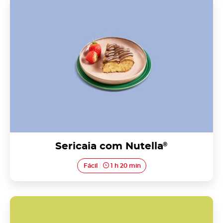
Sericaia com Nutella<sup>®</sup>
Sericaia com Nutella
®
Fácil
1 h 20 min
Tortas de Azeitão com Nutella<sup>®</sup>