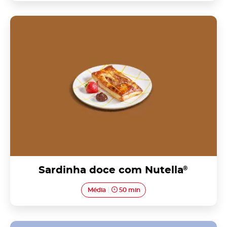
Sardinha doce com Nutella<sup>®</sup>
Sardinha doce com Nutella
®
Média
50 min