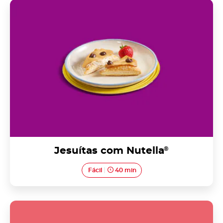
Jesuítas com Nutella<sup>®</sup>
Jesuítas com Nutella
®
Fácil
40 min
Pão de ló com Nutella<sup>®</sup>