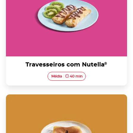
Travesseiros com Nutella
®
Média
40 min
Tripas de Aveiro com Nutella<sup>®</sup>