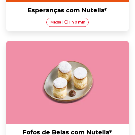
Esperanças com Nutella
®
Média
1 h 0 min
Fofos de Belas com Nutella<sup>®</sup>
Fofos de Belas com Nutella
®