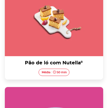
Pão de ló com Nutella
®
Média
50 min
Travesseiros com Nutella<sup>®</sup>