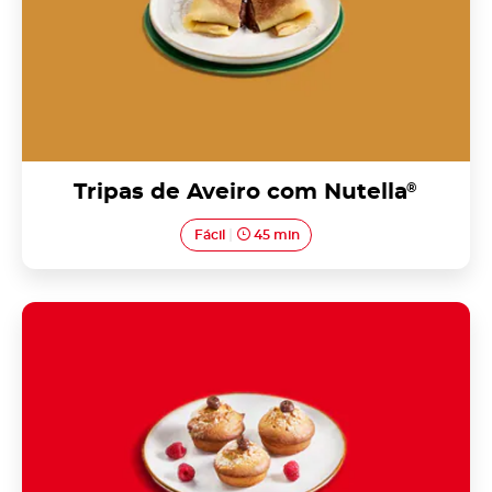
Tripas de Aveiro com Nutella
®
Fácil
45 min
Bolinhos de trás-da-matriz com
Nutella<sup>®</sup>