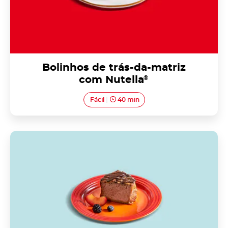
Bolinhos de trás-da-matriz
com Nutella
®
Fácil
40 min
Bolo de banana com Nutella<sup>®</sup>