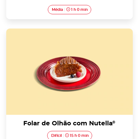
Média
1 h 0 min
Folar de Olhão com Nutella<sup>®</sup>
Folar de Olhão com Nutella
®
Difícil
15 h 0 min