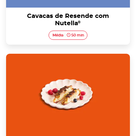
Cavacas de Resende com
Nutella
®
Média
50 min
Esperanças com Nutella<sup>®</sup>