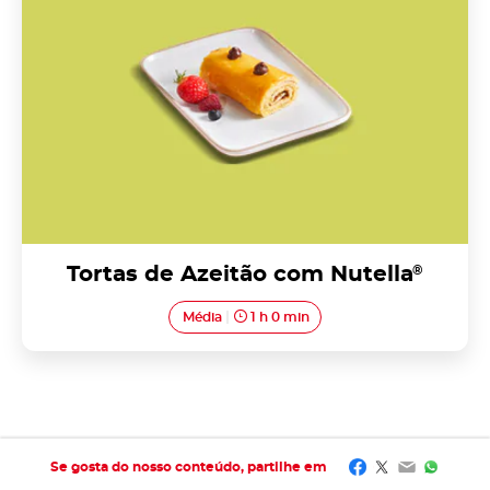
Tortas de Azeitão com Nutella
®
Média
1 h 0 min
Facebook
Twitter
Email
Whats
Se gosta do nosso conteúdo, partilhe em