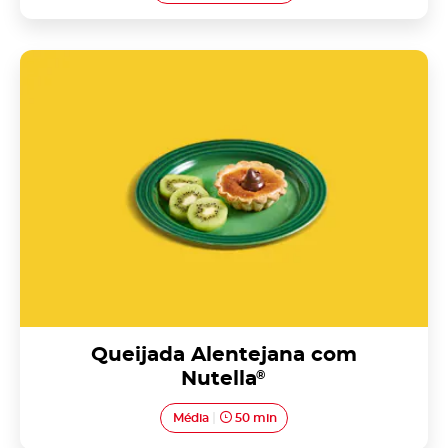
Queijada Alentejana com Nutella<sup>®</sup>
Queijada Alentejana com
Nutella
®
Média
50 min