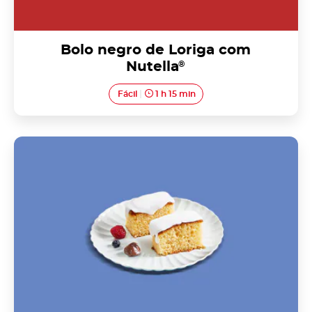
Bolo negro de Loriga com
Nutella
®
Fácil
1 h 15 min
Cavacas de Resende com Nutella<sup>®</sup>