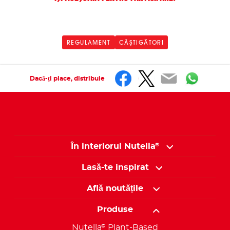
REGULAMENT
CÂȘTIGĂTORI
Dacă-ți place, distribuie
În interiorul Nutella
®
Lasă-te inspirat
Află noutățile
Produse
Nutella
Plant-Based
®