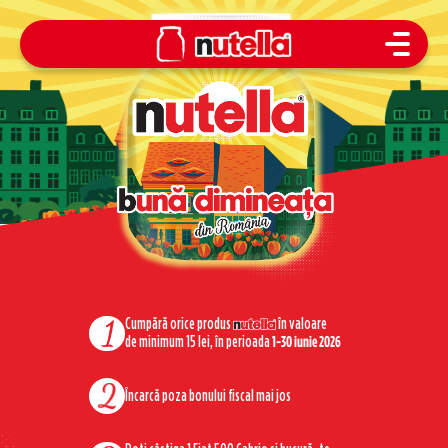
L
a
s
ă
-
t
i
n
s
p
i
r
a
Urmărește-
ne
Urmărește-ne face
Urmărește-ne 
Urmăreș
e
t
Cumpără orice produs
în valoare
de minimum 15 lei, în perioada
1-30 iunie 2026
Încarcă poza bonului fiscal mai jos