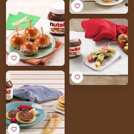
Rolice s Nutellom i
šećernim mrvicama
Ražnjići od palačinki s
Nutellom
Mini palačinke s
Nutellom i voćem