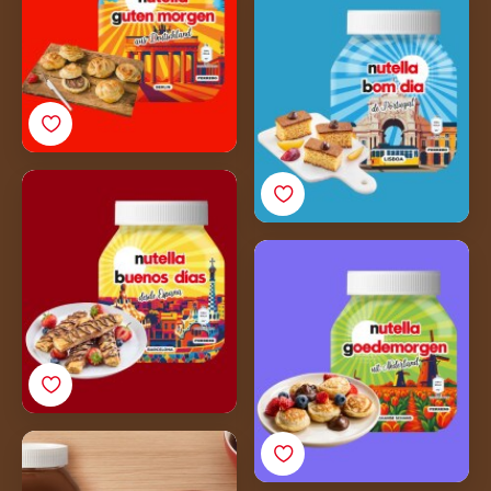
Nutella<sup>®</sup>
Churros
Poffertjes
Urolane palačinke sa
Nutellom