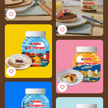
Tunnbröd - švedski
somun
Lisnato testo od svežeg
sira / Topfengolatsche
Margherita torta s
Nutellom<sup>®</sup>
Kraljevski biskvit
ukrašen