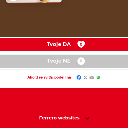
Tvoje DA
Tvoje NE
Facebook
Twitter
Email
WhatsApp
Ako ti se sviđa, podeli na
Ferrero websites