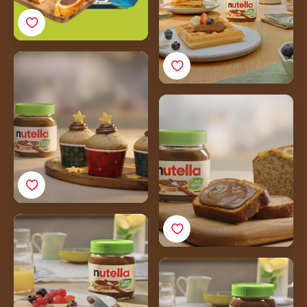
Recept za veganski
Nutella® muffin
Recept za veganski
Nutella® hleb od
banane
Veganske palačinke s
Nutella® Plant-Based
Veganske palačinke s
Nutella® Plant-Based