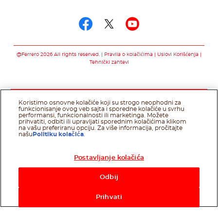
Prati nas na
Prati nas na facebo
Prati nas na twit
Prati nas na 
@Ferrero 2026 All rights reserved.
Pravila o kolačićima
Uslovi Korišćenja
Tehnički zahtevi
Koristimo osnovne kolačiće koji su strogo neophodni za
funkcionisanje ovog veb sajta i sporedne kolačiće u svrhu
performansi, funkcionalnosti ili marketinga. Možete
prihvatiti, odbiti ili upravljati sporednim kolačićima klikom
na vašu preferiranu opciju. Za više informacija, pročitajte
našu
Politiku kolačića
.
Postavljanje kolačića
Odbij
Prihvati