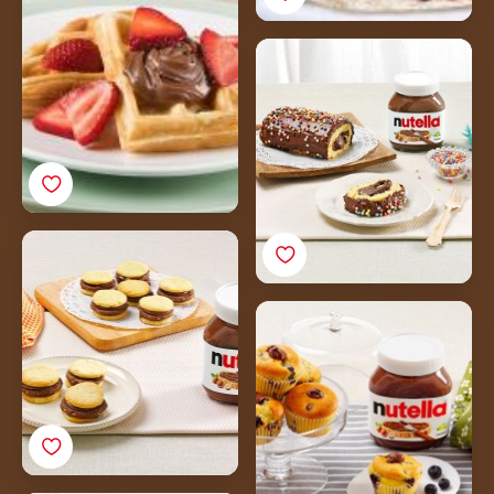
bobičastim voćem i
Nutellom®
Karnevalski rolat s
Nutellom ®
Dvobojni keksići s
Nutellom®
Muffini s Nutellom i
borovnicama