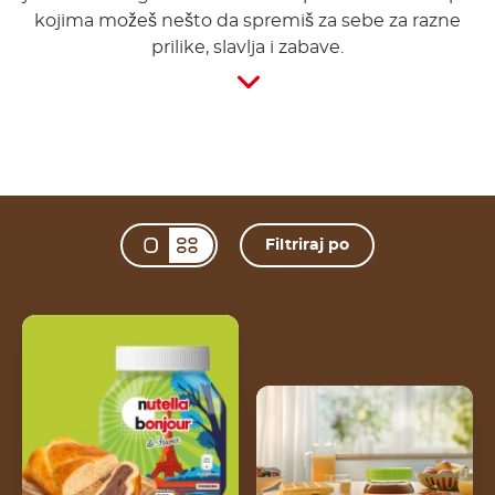
kojima možeš nešto da spremiš za sebe za razne
prilike, slavlja i zabave.
Filtriraj po
Change view mode 
Nutella<sup>®</sup>
uvijeni brioš
Recept za veganske
Nutella® vafle