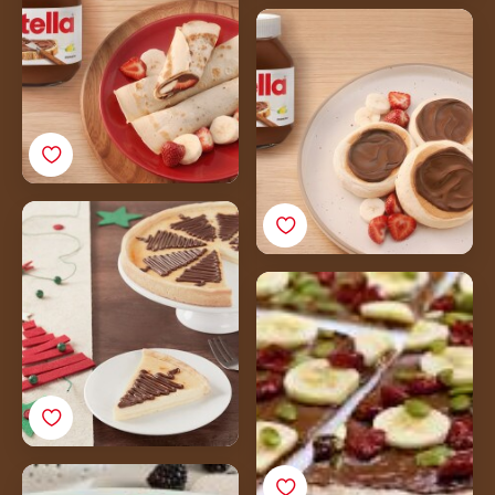
Penaste palačinke sa
Nutellom
Cheesecake s Nutellom
Tortilja pizza s
Nutellom<sup>®</sup>
za doručak
Belgijski vafl s