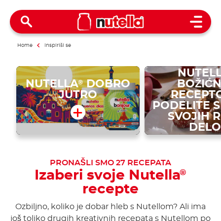
Open 
Home
Inspiriši se
IZNENAD
SVOJE VO
NUTEL
NUTELLA
DOBRO
BOŽIĆN
®
JUTRO
RECEPTO
PODELITE S
SVOJIH 
DELO
PRONAŠLI SMO
27
RECEPATA
Izaberi svoje Nutella
®
recepte
Ozbiljno, koliko je dobar hleb s Nutellom? Ali ima
još toliko drugih kreativnih recepata s Nutellom po