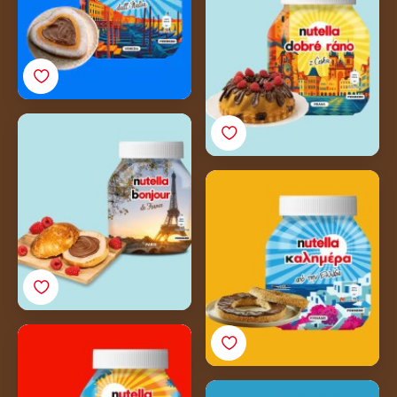
Nutellom<sup>®</sup>
Mliečni hleb s
Nutellom<sup>®</sup>
Grčka pogača sa
susamom (Koulouri
Thessalonikis)
Hrskave kiflice s
Nutellom<sup>®</sup>
Pão de ló