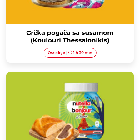
Grčka pogača sa susamom
(Koulouri Thessalonikis)
Osrednje
1 h 30 min.
Nutella<sup>®</sup> uvijeni brioš