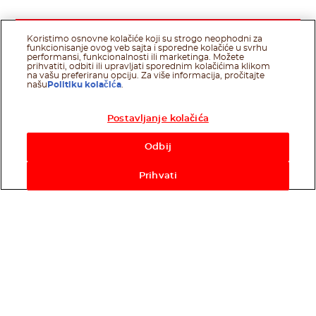
Koristimo osnovne kolačiće koji su strogo neophodni za
funkcionisanje ovog veb sajta i sporedne kolačiće u svrhu
performansi, funkcionalnosti ili marketinga. Možete
prihvatiti, odbiti ili upravljati sporednim kolačićima klikom
na vašu preferiranu opciju. Za više informacija, pročitajte
našu
Politiku kolačića
.
Postavljanje kolačića
Odbij
Prihvati