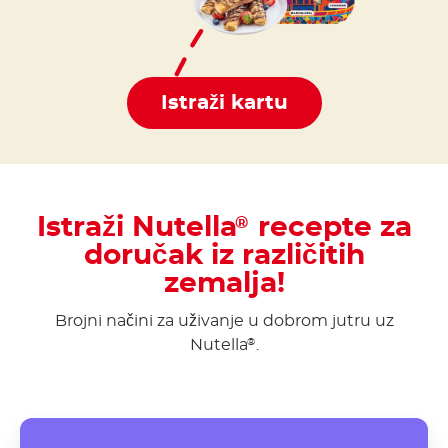
Istraži kartu
Istraži Nutella
recepte za
®
doručak iz različitih
zemalja!
Brojni načini za uživanje u dobrom jutru uz
Nutella
.
®
Poffertjes