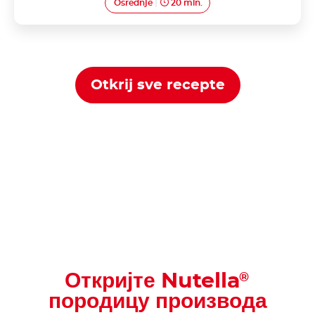
Osrednje
20 min.
Otkrij sve recepte
Откријте Nutella
®
породицу производа