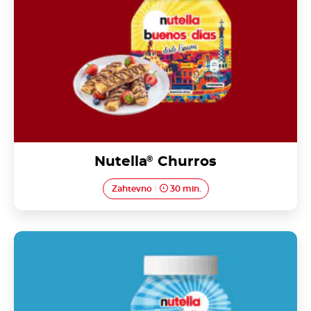
Nutella
®
Churros
Zahtevno
30 min.
Pão de ló