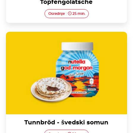
Topfengolatsche
Osrednje
25 min.
Tunnbröd - švedski somun
Tunnbröd - švedski somun