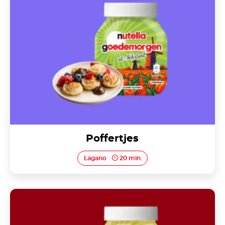
Poffertjes
Lagano
20 min.
Nutella<sup>®</sup> Churros