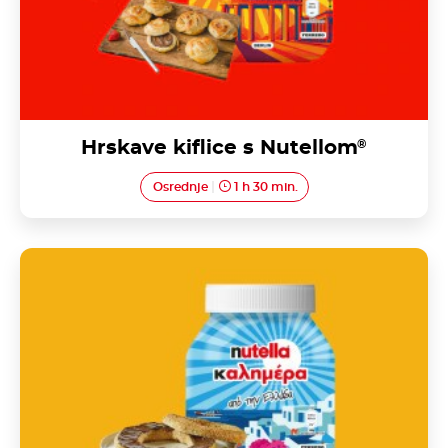
Hrskave kiflice s Nutellom
®
Osrednje
1 h 30 min.
Grčka pogača sa susamom (Koulouri Thessalonikis)