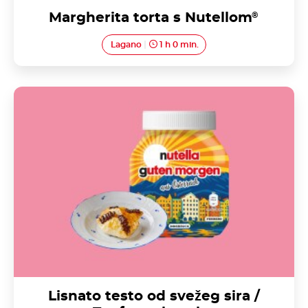
Margherita torta s Nutellom
®
Lagano
1 h 0 min.
Lisnato testo od svežeg sira / Topfengolatsche
Lisnato testo od svežeg sira /