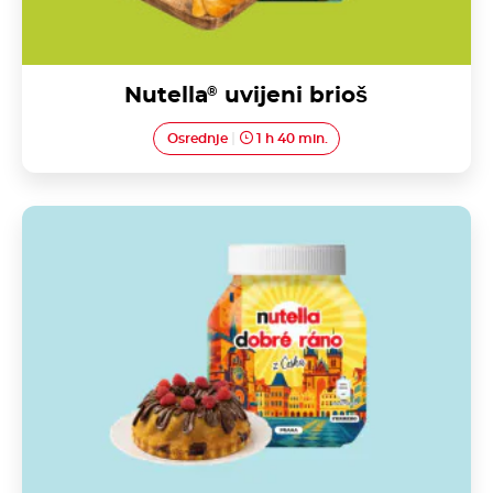
Nutella
®
uvijeni brioš
Osrednje
1 h 40 min.
Kraljevski biskvit ukrašen Nutellom<sup>®</sup>