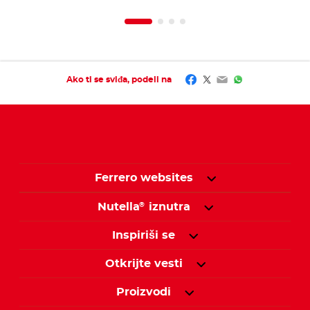
Facebook
Twitter
Email
WhatsApp
Ako ti se sviđa, podeli na
Ferrero websites
Nutella
iznutra
®
Inspiriši se
Otkrijte vesti
Proizvodi