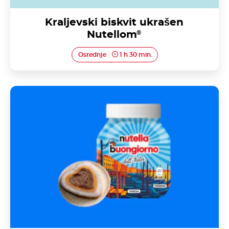
Kraljevski biskvit ukrašen
Nutellom
®
Osrednje
1 h 30 min.
Margherita torta s Nutellom<sup>®</sup>