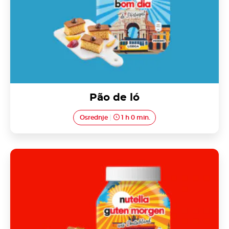
Pão de ló
Osrednje
1 h 0 min.
Hrskave kiflice s Nutellom<sup>®</sup>