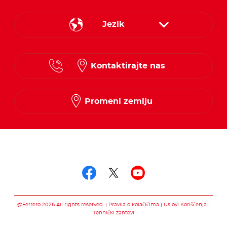
Jezik
Serbian
Kontaktirajte nas
Promeni zemlju
Prati nas na
Prati nas na facebo
Prati nas na twit
Prati nas na 
@Ferrero 2026 All rights reserved.
Pravila o kolačićima
Uslovi Korišćenja
Tehnički zahtevi