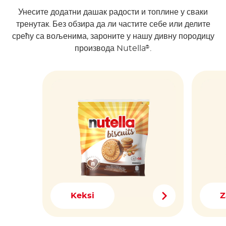
Унесите додатни дашак радости и топлине у сваки
тренутак. Без обзира да ли частите себе или делите
срећу са вољенима, зароните у нашу дивну породицу
производа Nutella
.
®
Keksi
Z