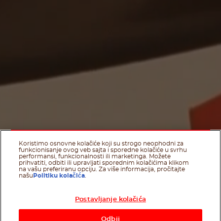
Koristimo osnovne kolačiće koji su strogo neophodni za
funkcionisanje ovog veb sajta i sporedne kolačiće u svrhu
performansi, funkcionalnosti ili marketinga. Možete
prihvatiti, odbiti ili upravljati sporednim kolačićima klikom
na vašu preferiranu opciju. Za više informacija, pročitajte
našu
Politiku kolačića
.
Postavljanje kolačića
Odbij