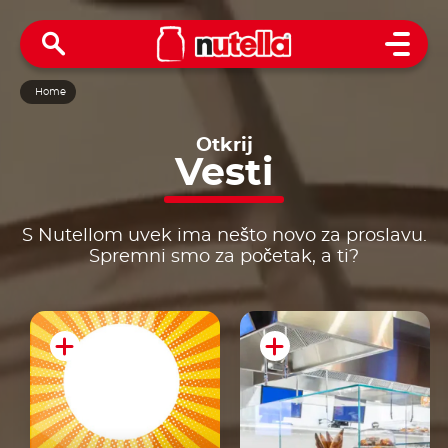
Open 
Home
Otkrij
Vesti
S Nutellom uvek ima nešto novo za proslavu.
Spremni smo za početak, a ti?