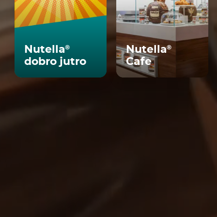
Nutella
Nutella
®
®
dobro jutro
Cafe