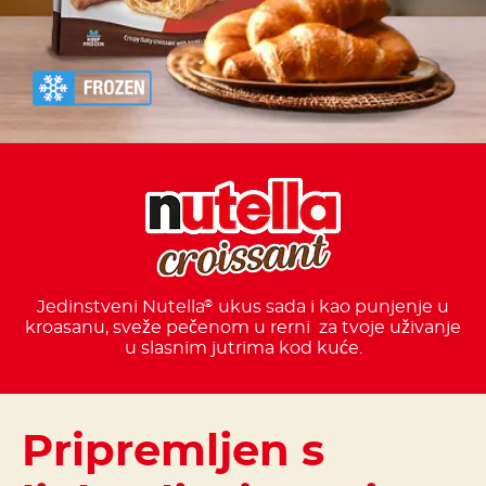
Jedinstveni Nutella
ukus sada i kao punjenje u
®
kroasanu, sveže pečenom u rerni
za tvoje uživanje
u slasnim jutrima kod kuće.
Pripremljen s