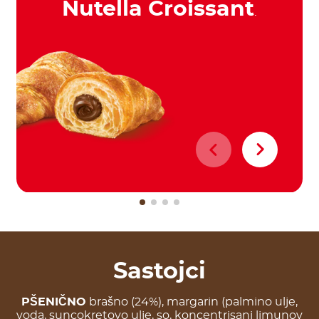
Nutella Croissant
.
Sastojci
PŠENIČNO
brašno (24%), margarin (palmino ulje,
voda, suncokretovo ulje, so, koncentrisani limunov