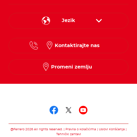
Jezik
Serbian
Kontaktirajte nas
Promeni zemlju
Prati nas na
Prati nas na facebo
Prati nas na twit
Prati nas na 
@Ferrero 2026 All rights reserved.
Pravila o kolačićima
Uslovi Korišćenja
Tehnički zahtevi