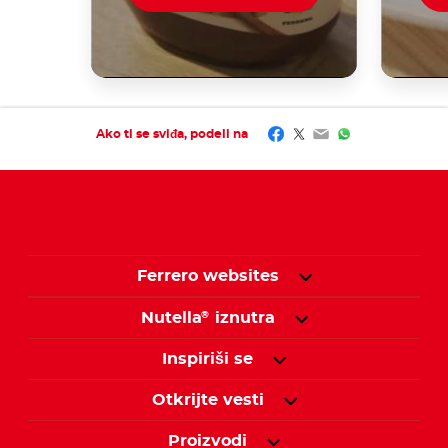
Facebook
Twitter
Email
WhatsApp
Ako ti se sviđa, podeli na
Ferrero websites
Nutella
iznutra
®
Inspiriši se
Otkrijte vesti
Proizvodi