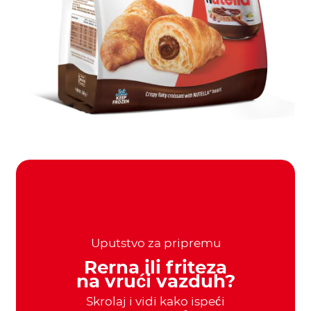
Uputstvo za pripremu
Rerna ili friteza
na vrući vazduh?
Skrolaj i vidi kako ispeći