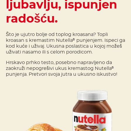
ljubavlju, ispunjen
radošću.
Što je ujutro bolje od toplog kroasana? Topli
kroasan s kremastim Nutella
punjenjem. Ispeci ga
®
kod kuće i uživaj. Ukusna poslastica u kojoj možeš
uživati nasamo ili s celom porodicom.
Hrskavo prhko testo, posebno napravljeno da
zaokruži nepogrešivi ukus kremastog Nutella
®
punjenja. Pretvori svoja jutra u ukusno iskustvo!