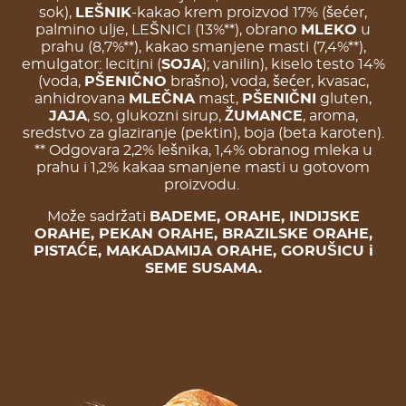
sok),
LEŠNIK
-kakao krem proizvod 17% (šećer,
palmino ulje, LEŠNICI (13%**), obrano
MLEKO
u
prahu (8,7%**), kakao smanjene masti (7,4%**),
emulgator: lecitini (
SOJA
); vanilin), kiselo testo 14%
(voda,
PŠENIČNO
brašno), voda, šećer, kvasac,
anhidrovana
MLEČNA
mast,
PŠENIČNI
gluten,
JAJA
, so, glukozni sirup,
ŽUMANCE
, aroma,
sredstvo za glaziranje (pektin), boja (beta karoten).
** Odgovara 2,2% lešnika, 1,4% obranog mleka u
prahu i 1,2% kakaa smanjene masti u gotovom
proizvodu.
Može sadržati
BADEME, ORAHE, INDIJSKE
ORAHE, PEKAN ORAHE, BRAZILSKE ORAHE,
PISTAĆE, MAKADAMIJA ORAHE, GORUŠICU i
SEME SUSAMA.