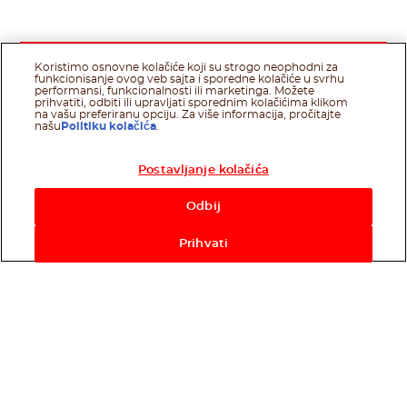
Koristimo osnovne kolačiće koji su strogo neophodni za
funkcionisanje ovog veb sajta i sporedne kolačiće u svrhu
performansi, funkcionalnosti ili marketinga. Možete
prihvatiti, odbiti ili upravljati sporednim kolačićima klikom
na vašu preferiranu opciju. Za više informacija, pročitajte
našu
Politiku kolačića
.
Postavljanje kolačića
Odbij
Prihvati