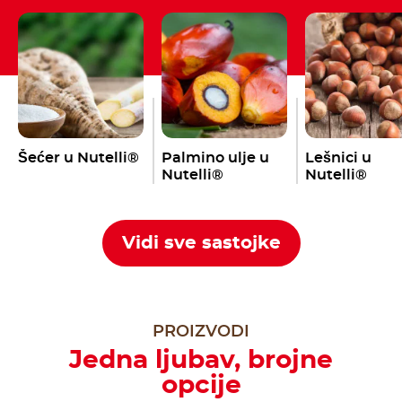
Šećer u Nutelli®
Palmino ulje u
Lešnici u
Nutelli®
Nutelli®
Vidi sve sastojke
PROIZVODI
Jedna ljubav, brojne
opcije