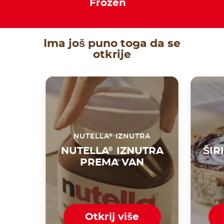
Frozen
Ima još puno toga da se
otkrije
®
NUTELLA
IZNUTRA
NUTELLA
®
IZNUTRA
ŠIR
PREMA VAN
Otkrij više