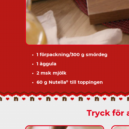
1 förpackning/300 g smördeg
1 äggula
2 msk mjölk
60 g Nutella
till toppingen
®
Tryck för 