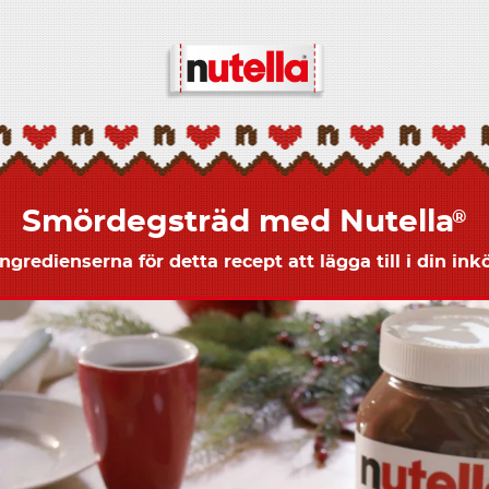
Smördegsträd med Nutella
®
ingredienserna för detta recept att lägga till i din inkö