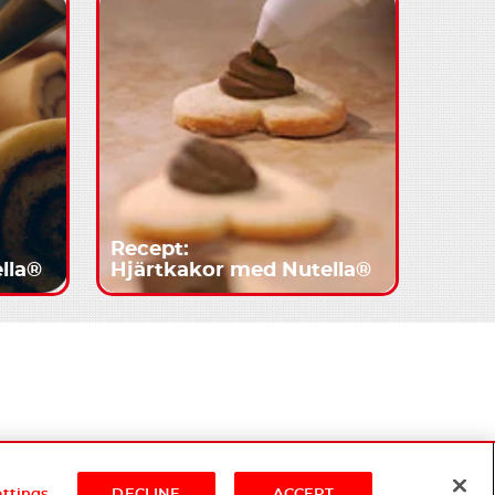
Recept:
ella®
Hjärtkakor med Nutella®
ettings
DECLINE
ACCEPT