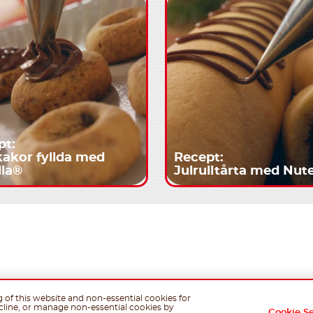
pt:
akor fyllda med
Recept:
lla®
Julrulltårta med Nut
g of this website and non-essential cookies for
cline, or manage non-essential cookies by
Cookie S