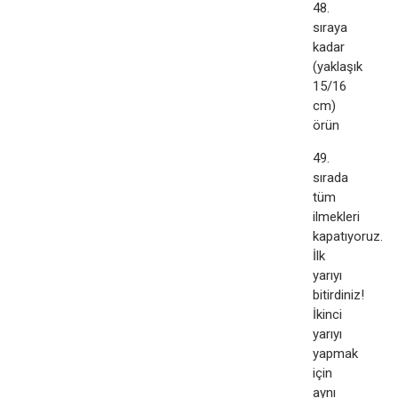
48.
sıraya
kadar
(yaklaşık
15/16
cm)
örün
49.
sırada
tüm
ilmekleri
kapatıyoruz.
İlk
yarıyı
bitirdiniz!​
İkinci
yarıyı
yapmak
için
aynı