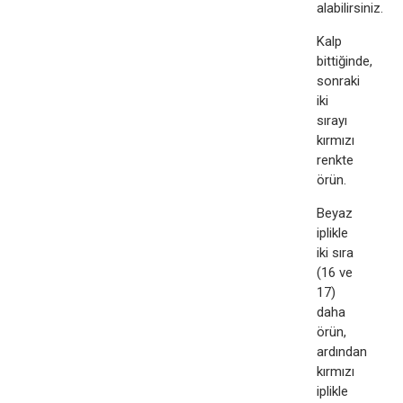
alabilirsiniz.​
Kalp
bittiğinde,
sonraki
iki
sırayı
kırmızı
renkte
örün.
Beyaz
iplikle
iki sıra
(16 ve
17)
daha
örün,
ardından
kırmızı
iplikle