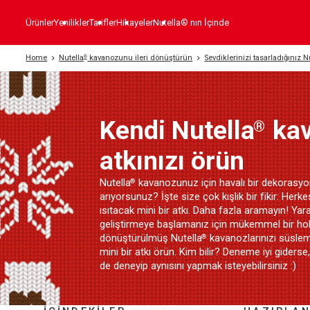
Ürünler
Yenilikler
Tarifler
Hikayeler
Nutella® nın İçinde
Home
Nutella
kavanozunu ileri dönüştürün
Sevdiklerinizi tasarladığınız N
®
Kendi Nutella
ka
®
atkınızı örün
Nutella
kavanozunuz için havalı bir dekorasyon
®
arıyorsunuz?​ İşte size çok kışlık bir fikir: Herke
ısıtacak mini bir atkı.​ Daha fazla aramayın! Yara
geliştirmeye başlamanız için mükemmel bir hobi
dönüştürülmüş Nutella
kavanozlarınızı süsle
®
mini bir atkı örün.​ Kim bilir? Deneme iyi giderse,
de deneyip aynısını yapmak isteyebilirsiniz :)