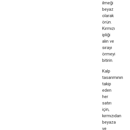
ilmeği
beyaz
olarak
örün.​
Kırmızı
ipliği
alın ve
sırayı
örmeyi
bitirin.
Kalp
tasarımının
takip
eden
her
satırı
için,
kırmızıdan
beyaza
ve