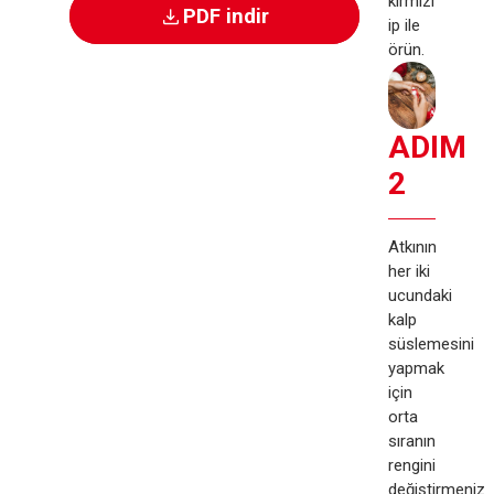
kırmızı
PDF indir
ip ile
örün.​
ADIM
2
Atkının
her iki
ucundaki
kalp
süslemesini
yapmak
için
orta
sıranın
rengini
değiştirmeniz