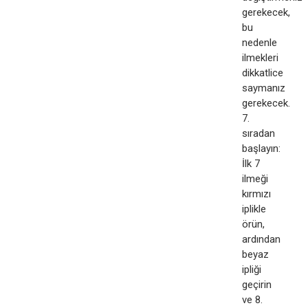
gerekecek,
bu
nedenle
ilmekleri
dikkatlice
saymanız
gerekecek.​
7.
sıradan
başlayın:
İlk 7
ilmeği
kırmızı
iplikle
örün,
ardından
beyaz
ipliği
geçirin
ve 8.