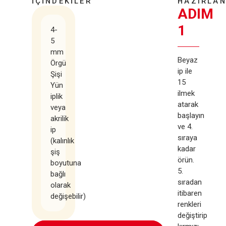
İÇİNDEKİLER
HAZIRLAN
ADIM
1
4-
5
mm
Beyaz
Örgü
ip ile
Şişi
15
Yün
ilmek
iplik
atarak
veya
başlayın
akrilik
ve 4.
ip
sıraya
(kalınlık
kadar
şiş
örün.​
boyutuna
5.
bağlı
sıradan
olarak
itibaren
değişebilir)
renkleri
değiştirip