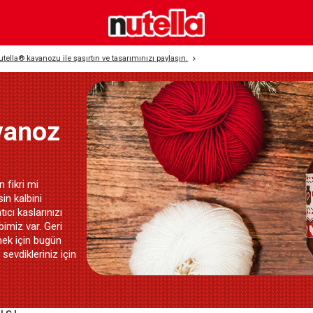
utella® kavanozu ile şaşırtın ve tasarımınızı paylaşın.
vanoz
 fikri mi
sin kalbini
tıcı kaslarınızı
miz var.​ Geri
mek için bugün
 sevdikleriniz için