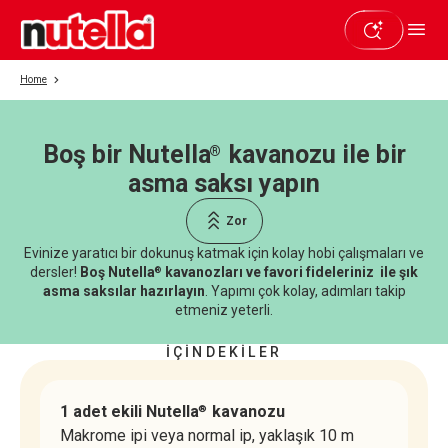
Home
Boş bir Nutella
kavanozu ile bir
®
Beğendiyseniz paylaşın
asma saksı yapın
Zor
Evinize yaratıcı bir dokunuş katmak için kolay hobi çalışmaları ve
dersler!
Boş Nutella
kavanozları ve favori fideleriniz ile şık
®
asma saksılar hazırlayın
. Yapımı çok kolay, adımları takip
etmeniz yeterli.
İÇİNDEKİLER
1 adet ekili Nutella
kavanozu
®
Makrome ipi veya normal ip, yaklaşık 10 m