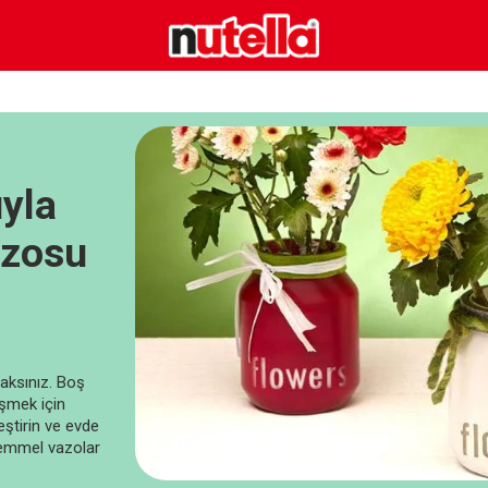
yla
azosu
caksınız. Boş
üşmek için
eştirin ve evde
kemmel vazolar