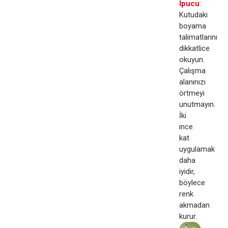
İpucu
:
Kutudaki
boyama
talimatlarını
dikkatlice
okuyun.
Çalışma
alanınızı
örtmeyi
unutmayın.
İki
ince
kat
uygulamak
daha
iyidir,
böylece
renk
akmadan
kurur.