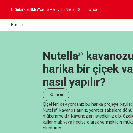
Ürünler
Yenilikler
Tarifler
Hikayeler
Nutella® nın İçinde
Home
Nutella
kavanozu
®
harika bir çiçek v
nasıl yapılır?
Orta
Çiçekleri seviyorsanız bu harika projeye bayıla
Nutella
kavanozlarınız, yaratıcı saksılara dön
®
mükemmeldir. Kavanozları istediğiniz gibi özell
kullanmak veya hediye olarak vermek için mü
oluşturun.