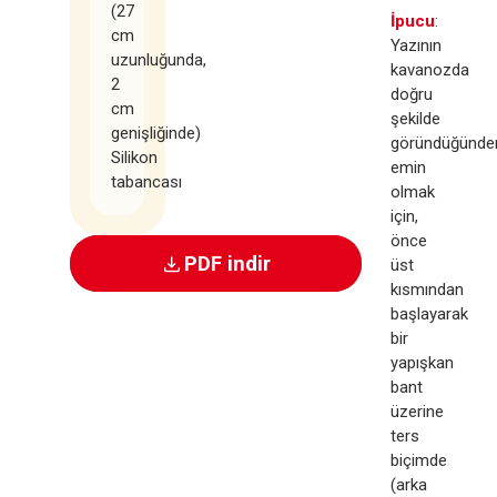
(27
İpucu
:
cm
Yazının
uzunluğunda,
kavanozda
2
doğru
cm
şekilde
genişliğinde)
göründüğünde
Silikon
emin
tabancası
olmak
için,
önce
PDF indir
üst
kısmından
başlayarak
bir
yapışkan
bant
üzerine
ters
biçimde
(arka