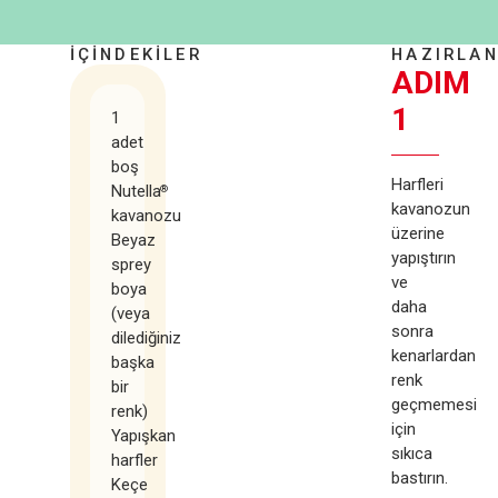
İÇİNDEKİLER
HAZIRLAN
ADIM
1
1
adet
boş
Harfleri
Nutella
®
kavanozun
kavanozu
üzerine
Beyaz
yapıştırın
sprey
ve
boya
daha
(veya
sonra
dilediğiniz
kenarlardan
başka
renk
bir
geçmemesi
renk)
için
Yapışkan
sıkıca
harfler
bastırın.
Keçe