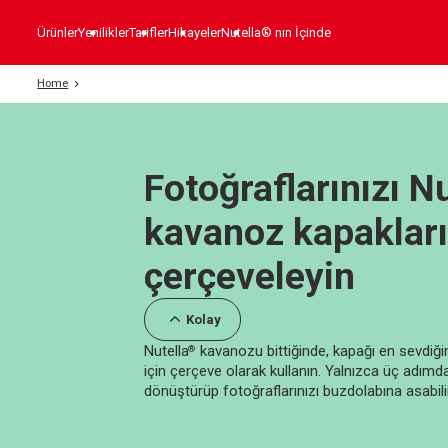
Ürünler
Yenilikler
Tarifler
Hikayeler
Nutella® nın İçinde
Home
Fotoğraflarınızı N
kavanoz kapakları
çerçeveleyin
Kolay
Nutella
kavanozu bittiğinde, kapağı en sevdiği
®
için çerçeve olarak kullanın. Yalnızca üç adım
dönüştürüp fotoğraflarınızı buzdolabına asabili