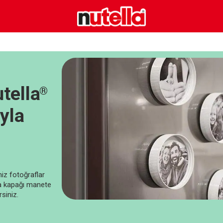
utella
®
yla
niz fotoğraflar
da kapağı manete
rsiniz.