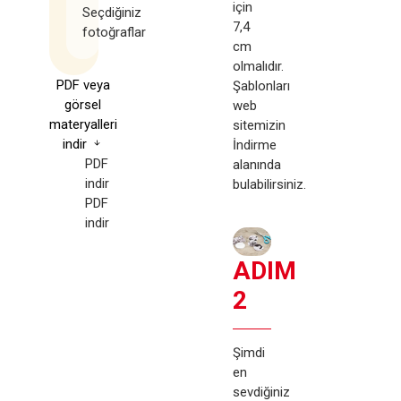
için
Seçdiğiniz
7,4
fotoğraflar
cm
olmalıdır.
PDF veya
Şablonları
görsel
web
materyalleri
sitemizin
indir
İndirme
PDF
alanında
indir
bulabilirsiniz
.
PDF
indir
ADIM
2
Şimdi
en
sevdiğiniz