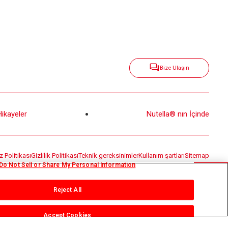
Bize Ulaşın
Hikayeler
Nutella® nın İçinde
 Politikası
Gizlilik Politikası
Teknik gereksinimler
Kullanım şartları
Sitemap
Do Not Sell or Share My Personal Information
Reject All
Accept Cookies