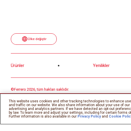
Ülke değiştir
Ürünler
Yenilikler
©Ferrero 2026, tüm hakları saklıdır.
This website uses cookies and other tracking technologies to enhance use
and traffic on our website. We also share information about your use of our 
advertising and analytics partners. If we have detected an opt-out preference
by law. To learn more and adjust your settings, including for certain forms of
Further information is also available in our
Privacy Policy
and
Cookie Polic