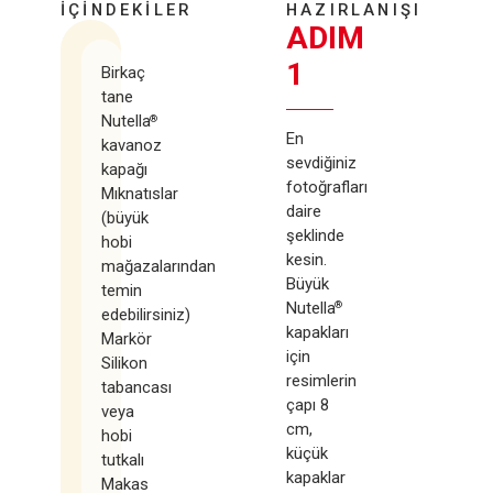
İÇİNDEKİLER
HAZIRLANIŞI
ADIM
1
Birkaç
tane
Nutella
®
En
kavanoz
sevdiğiniz
kapağı
fotoğrafları
Mıknatıslar
daire
(büyük
şeklinde
hobi
kesin.
mağazalarından
Büyük
temin
Nutella
®
edebilirsiniz)
kapakları
Markör
için
Silikon
resimlerin
tabancası
çapı 8
veya
cm,
hobi
küçük
tutkalı
kapaklar
Makas