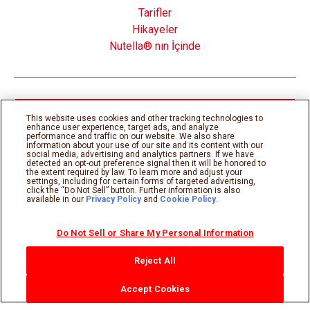
Tarifler
Hikayeler
Nutella® nın İçinde
Çerez Politikası
Gizlilik Politikası
This website uses cookies and other tracking technologies to
Teknik gereksinimler
Kullanım şartları
enhance user experience, target ads, and analyze
Sitemap
performance and traffic on our website. We also share
information about your use of our site and its content with our
social media, advertising and analytics partners. If we have
detected an opt-out preference signal then it will be honored to
©Ferrero 2026, tüm hakları saklıdır.
the extent required by law. To learn more and adjust your
settings, including for certain forms of targeted advertising,
click the “Do Not Sell” button. Further information is also
available in our
Privacy Policy
and
Cookie Policy
.
Do Not Sell or Share My Personal Information
Reject All
Accept Cookies