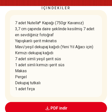
İÇİNDEKİLER
7 adet Nutella
Kapağı (750gr Kavanoz)
®
3,7 cm çapında daire şeklinde kesilmiş 7 adet
en sevdiğiniz fotoğraf
Yapışkanlı şerit mıknatıs
Mavi/yeşil dekupaj kağıdı (Yeni Yıl Ağacı için)
Kırmızı dekupaj kağıdı
7 adet simli yeşil şerit süs
1 adet simli kırmızı şerit süs
Makas
Pergel
Dekupaj tutkalı
1 adet fırça
PDF indir