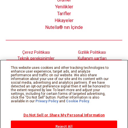
Yenilikler
Tarifler
Hikayeler
Nutella® nın İçinde
Çerez Politikası
Gizlilik Politikası
Teknik gereksinimler
Kullanım şartları
Sitemap
This website uses cookies and other tracking technologies to
enhance user experience, target ads, and analyze
performance and traffic on our website. We also share
information about your use of our site and its content with our
©Ferrero 2026, tüm hakları saklıdır.
social media, advertising and analytics partners. If we have
detected an opt-out preference signal then it will be honored to
the extent required by law. To learn more and adjust your
settings, including for certain forms of targeted advertising,
click the “Do Not Sell” button. Further information is also
available in our
Privacy Policy
and
Cookie Policy
.
Do Not Sell or Share My Personal Information
Reject All