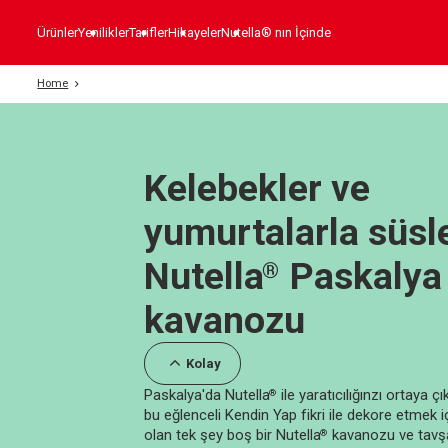
Ürünler
Yenilikler
Tarifler
Hikayeler
Nutella® nın İçinde
Home
Kelebekler ve
yumurtalarla süs
Nutella
Paskalya
®
kavanozu
Kolay
Paskalya'da Nutella
ile yaratıcılığınzı ortaya ç
®
bu eğlenceli Kendin Yap fikri ile dekore etmek iç
olan tek şey boş bir Nutella
kavanozu ve tavşa
®