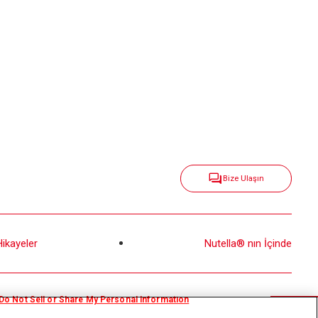
Bize Ulaşın
Hikayeler
Nutella® nın İçinde
Do Not Sell or Share My Personal Information
 Politikası
Gizlilik Politikası
Teknik gereksinimler
Kullanım şartları
Sitemap