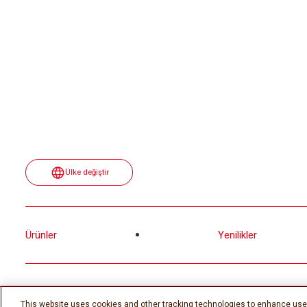
Ülke değiştir
Ürünler
Yenilikler
©Ferrero 2026, tüm hakları saklıdır.
This website uses cookies and other tracking technologies to enhance use