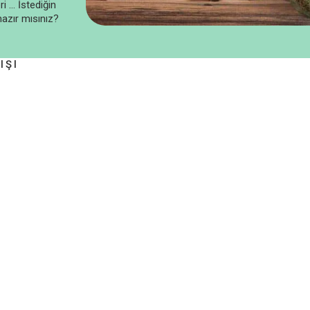
 ... İstediğin
azır mısınız?
IŞI