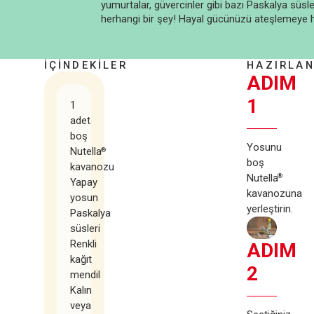
yumurtalar, güvercinler gibi bazı Paskalya süsleri
herhangi bir şey! Hayal gücünüzü ateşlemeye h
İÇİNDEKİLER
HAZIRLAN
ADIM
1
1
adet
boş
Yosunu
Nutella
®
boş
kavanozu
Nutella
®
Yapay
kavanozuna
yosun
yerleştirin.
Paskalya
süsleri
Renkli
ADIM
kağıt
2
mendil
Kalın
veya