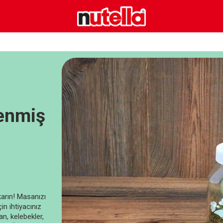
lenmiş
ıkarın! Masanızı
in ihtiyacınız
n, kelebekler,