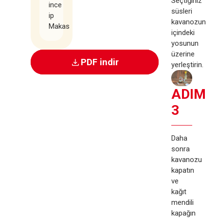
Seçtiğiniz
ince
süsleri
ip
kavanozun
Makas
içindeki
yosunun
üzerine
PDF indir
yerleştirin.
ADIM
3
Daha
sonra
kavanozu
kapatın
ve
kağıt
mendili
kapağın